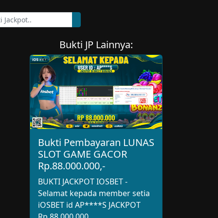
Bukti JP Lainnya:
Bukti Pembayaran LUNAS
SLOT GAME GACOR
Rp.88.000.000,-
BUKTI JACKPOT IOSBET -
Selamat kepada member setia
iOSBET id AP****S JACKPOT
Rp.88.000.000