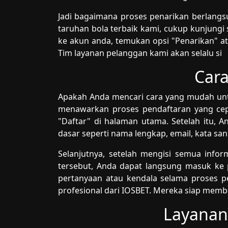
Jadi bagaimana proses penarikan berlangs
taruhan bola terbaik kami, cukup kunjungi
ke akun anda, temukan opsi "Penarikan" at
Tim layanan pelanggan kami akan selalu si
Cara
Apakah Anda mencari cara yang mudah untuk
menawarkan proses pendaftaran yang cep
"Daftar" di halaman utama. Setelah itu, 
dasar seperti nama lengkap, email, kata sa
Selanjutnya, setelah mengisi semua info
tersebut, Anda dapat langsung masuk ke p
pertanyaan atau kendala selama proses p
profesional dari IOSBET. Mereka siap memban
Layanan