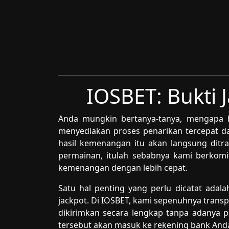
IOSBET: Bukti
Anda mungkin bertanya-tanya, mengapa
menyediakan proses penarikan tercepat dan
hasil kemenangan itu akan langsung ditr
permainan, itulah sebabnya kami berkom
kemenangan dengan lebih cepat.
Satu hal penting yang perlu dicatat ada
jackpot. Di IOSBET, kami sepenuhnya tran
dikirimkan secara lengkap tanpa adanya 
tersebut akan masuk ke rekening bank Anda