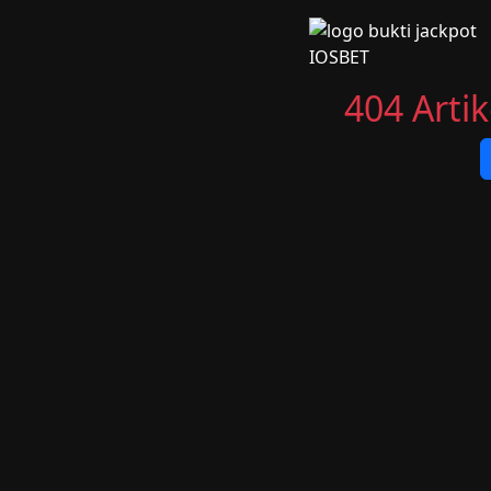
404 Arti