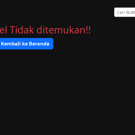
kel Tidak ditemukan!!
Kembali ke Beranda