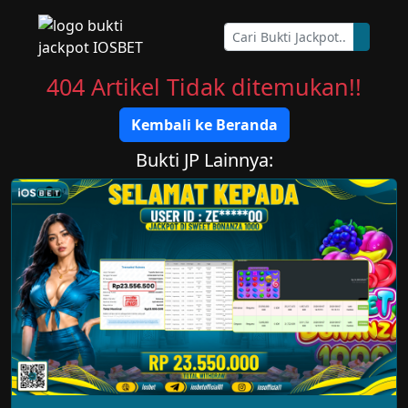
404 Artikel Tidak ditemukan!!
Kembali ke Beranda
Bukti JP Lainnya: