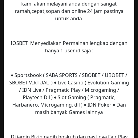
kami akan melayani anda dengan sangat
ramah,cepat,sopan dan online 24 jam pastinya
untuk anda.
IOSBET Menyediakan Permainan lengkap dengan
hanya 1 user id saja :
♦️ Sportsbook ( SABA SPORTS / SBOBET / UBOBET /
SBOBET VIRTUAL ) ♦️ Live Casino ( Evolution Gaming
/ IDN Live / Pragmatic Play / Microgaming /
Playtech Dll ) ♦️ Slot Gaming ( Pragmatic,
Harbanero, Microgaming, dll ) ♦️ IDN Poker ♦️ Dan
masih banyak Games lainnya
Di jamin Bikin nagih boskuh dan pastinya Fair Play