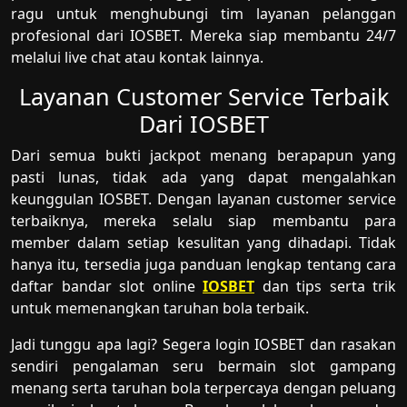
ragu untuk menghubungi tim layanan pelanggan
profesional dari IOSBET. Mereka siap membantu 24/7
melalui live chat atau kontak lainnya.
Layanan Customer Service Terbaik
Dari IOSBET
Dari semua bukti jackpot menang berapapun yang
pasti lunas, tidak ada yang dapat mengalahkan
keunggulan IOSBET. Dengan layanan customer service
terbaiknya, mereka selalu siap membantu para
member dalam setiap kesulitan yang dihadapi. Tidak
hanya itu, tersedia juga panduan lengkap tentang cara
daftar bandar slot online
IOSBET
dan tips serta trik
untuk memenangkan taruhan bola terbaik.
Jadi tunggu apa lagi? Segera login IOSBET dan rasakan
sendiri pengalaman seru bermain slot gampang
menang serta taruhan bola terpercaya dengan peluang