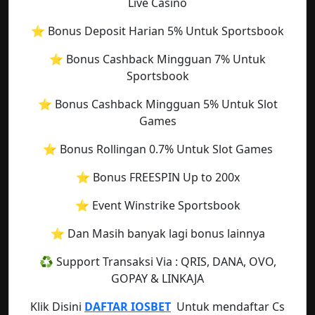
Live Casino
⭐️ Bonus Deposit Harian 5% Untuk Sportsbook
⭐️ Bonus Cashback Mingguan 7% Untuk
Sportsbook
⭐️ Bonus Cashback Mingguan 5% Untuk Slot
Games
⭐️ Bonus Rollingan 0.7% Untuk Slot Games
⭐️ Bonus FREESPIN Up to 200x
⭐️ Event Winstrike Sportsbook
⭐️ Dan Masih banyak lagi bonus lainnya
♻️ Support Transaksi Via : QRIS, DANA, OVO,
GOPAY & LINKAJA
Klik Disini
DAFTAR IOSBET
Untuk mendaftar Cs