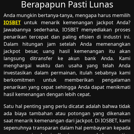
Berapapun Pasti Lunas
Anda mungkin bertanya-tanya, mengapa harus memilih
IOSBET
untuk menarik kemenangan jackpot Anda?
Jawabannya sederhana, IOSBET menyediakan proses
penarikan tercepat dan paling efisien di industri ini.
Dalam hitungan jam setelah Anda memenangkan
jackpot besar, uang hasil kemenangan itu akan
langsung ditransfer ke akun bank Anda. Kami
menghargai waktu dan usaha yang telah Anda
investasikan dalam permainan, itulah sebabnya kami
berkomitmen untuk memberikan pengalaman
penarikan yang cepat sehingga Anda dapat menikmati
hasil kemenangan dengan lebih cepat.
Satu hal penting yang perlu dicatat adalah bahwa tidak
ada biaya tambahan atau potongan yang dikenakan
saat menarik kemenangan dari jackpot. Di IOSBET, kami
sepenuhnya transparan dalam hal pembayaran kepada