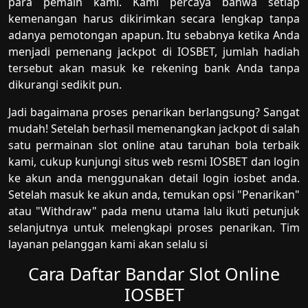
para pemain kami. Kami percaya bahwa setiap
kemenangan harus dikirimkan secara lengkap tanpa
adanya pemotongan apapun. Itu sebabnya ketika Anda
menjadi pemenang jackpot di IOSBET, jumlah hadiah
tersebut akan masuk ke rekening bank Anda tanpa
dikurangi sedikit pun.
Jadi bagaimana proses penarikan berlangsung? Sangat
mudah! Setelah berhasil memenangkan jackpot di salah
satu permainan slot online atau taruhan bola terbaik
kami, cukup kunjungi situs web resmi IOSBET dan login
ke akun anda menggunakan detail login iosbet anda.
Setelah masuk ke akun anda, temukan opsi "Penarikan"
atau "Withdraw" pada menu utama lalu ikuti petunjuk
selanjutnya untuk melengkapi proses penarikan. Tim
layanan pelanggan kami akan selalu si
Cara Daftar Bandar Slot Online
IOSBET