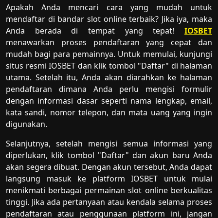
Apakah Anda mencari cara yang mudah untuk
mendaftar di bandar slot online terbaik? Jika iya, maka
Anda berada di tempat yang tepat!
IOSBET
menawarkan proses pendaftaran yang cepat dan
mudah bagi para pemainnya. Untuk memulai, kunjungi
situs resmi IOSBET dan klik tombol "Daftar" di halaman
utama. Setelah itu, Anda akan diarahkan ke halaman
pendaftaran dimana Anda perlu mengisi formulir
dengan informasi dasar seperti nama lengkap, email,
kata sandi, nomor telepon, dan mata uang yang ingin
digunakan.
Selanjutnya, setelah mengisi semua informasi yang
diperlukan, klik tombol "Daftar" dan akun baru Anda
akan segera dibuat. Dengan akun tersebut, Anda dapat
langsung masuk ke platform IOSBET untuk mulai
menikmati berbagai permainan slot online berkualitas
tinggi. Jika ada pertanyaan atau kendala selama proses
pendaftaran atau penggunaan platform ini, jangan