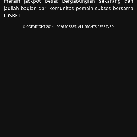
meraih jackpot besar. Bergabunglah sekarang dan
jadilah bagian dari komunitas pemain sukses bersama
IOSBET!
© COPYRIGHT 2014 - 2026 IOSBET. ALL RIGHTS RESERVED.