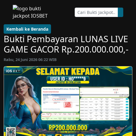
Kembali ke Beranda
Bukti Pembayaran LUNAS LIVE
GAME GACOR Rp.200.000.000,-
Rabu, 24 Juni 2026 06:22 WIB