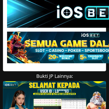
Bukti JP Lainnya: