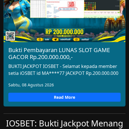
Bukti Pembayaran LUNAS SLOT GAME
GACOR Rp.200.000.000,-
BUKTI JACKPOT IOSBET - Selamat kepada member
setia iOSBET id MA****77 JACKPOT Rp.200.000.000
Sabtu, 08 Agustus 2026
Read More
IOSBET: Bukti Jackpot Menang