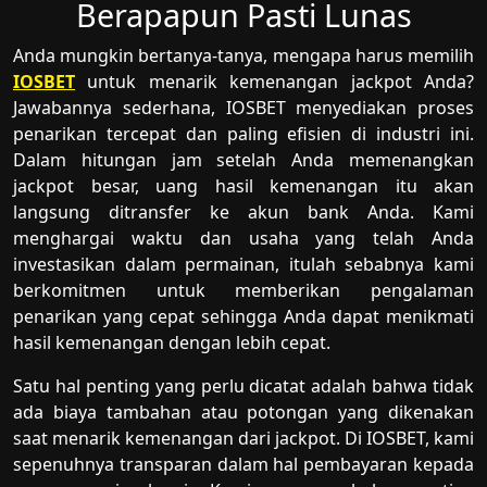
Berapapun Pasti Lunas
Anda mungkin bertanya-tanya, mengapa harus memilih
IOSBET
untuk menarik kemenangan jackpot Anda?
Jawabannya sederhana, IOSBET menyediakan proses
penarikan tercepat dan paling efisien di industri ini.
Dalam hitungan jam setelah Anda memenangkan
jackpot besar, uang hasil kemenangan itu akan
langsung ditransfer ke akun bank Anda. Kami
menghargai waktu dan usaha yang telah Anda
investasikan dalam permainan, itulah sebabnya kami
berkomitmen untuk memberikan pengalaman
penarikan yang cepat sehingga Anda dapat menikmati
hasil kemenangan dengan lebih cepat.
Satu hal penting yang perlu dicatat adalah bahwa tidak
ada biaya tambahan atau potongan yang dikenakan
saat menarik kemenangan dari jackpot. Di IOSBET, kami
sepenuhnya transparan dalam hal pembayaran kepada