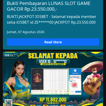
Bukti Pembayaran LUNAS SLOT GAME
GACOR Rp.23.550.000,-
BUKTI JACKPOT IOSBET - Selamat kepada member
setia iOSBET id ZE*****00 JACKPOT Rp.23.550.000
Jumat, 07 Agustus 2026
Read More