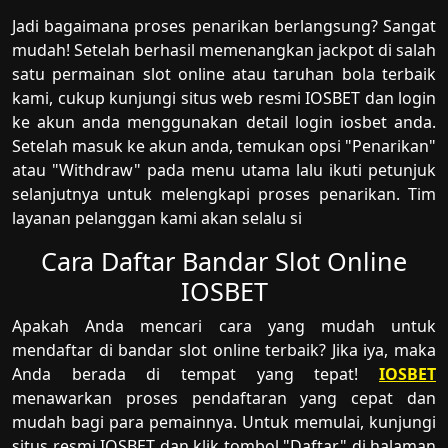
Jadi bagaimana proses penarikan berlangsung? Sangat
mudah! Setelah berhasil memenangkan jackpot di salah
satu permainan slot online atau taruhan bola terbaik
kami, cukup kunjungi situs web resmi IOSBET dan login
ke akun anda menggunakan detail login iosbet anda.
Setelah masuk ke akun anda, temukan opsi "Penarikan"
atau "Withdraw" pada menu utama lalu ikuti petunjuk
selanjutnya untuk melengkapi proses penarikan. Tim
layanan pelanggan kami akan selalu si
Cara Daftar Bandar Slot Online
IOSBET
Apakah Anda mencari cara yang mudah untuk
mendaftar di bandar slot online terbaik? Jika iya, maka
Anda berada di tempat yang tepat!
IOSBET
menawarkan proses pendaftaran yang cepat dan
mudah bagi para pemainnya. Untuk memulai, kunjungi
situs resmi IOSBET dan klik tombol "Daftar" di halaman