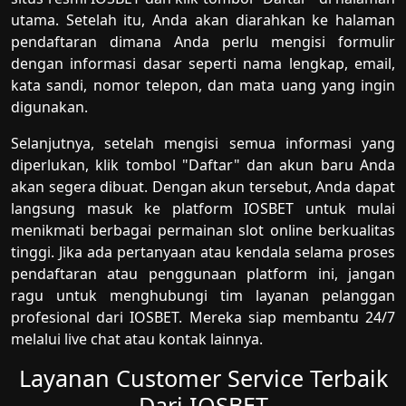
utama. Setelah itu, Anda akan diarahkan ke halaman
pendaftaran dimana Anda perlu mengisi formulir
dengan informasi dasar seperti nama lengkap, email,
kata sandi, nomor telepon, dan mata uang yang ingin
digunakan.
Selanjutnya, setelah mengisi semua informasi yang
diperlukan, klik tombol "Daftar" dan akun baru Anda
akan segera dibuat. Dengan akun tersebut, Anda dapat
langsung masuk ke platform IOSBET untuk mulai
menikmati berbagai permainan slot online berkualitas
tinggi. Jika ada pertanyaan atau kendala selama proses
pendaftaran atau penggunaan platform ini, jangan
ragu untuk menghubungi tim layanan pelanggan
profesional dari IOSBET. Mereka siap membantu 24/7
melalui live chat atau kontak lainnya.
Layanan Customer Service Terbaik
Dari IOSBET