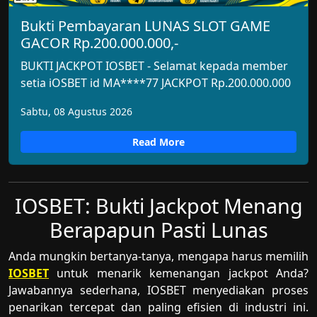
Bukti Pembayaran LUNAS SLOT GAME
GACOR Rp.200.000.000,-
BUKTI JACKPOT IOSBET - Selamat kepada member
setia iOSBET id MA****77 JACKPOT Rp.200.000.000
Sabtu, 08 Agustus 2026
Read More
IOSBET: Bukti Jackpot Menang
Berapapun Pasti Lunas
Anda mungkin bertanya-tanya, mengapa harus memilih
IOSBET
untuk menarik kemenangan jackpot Anda?
Jawabannya sederhana, IOSBET menyediakan proses
penarikan tercepat dan paling efisien di industri ini.