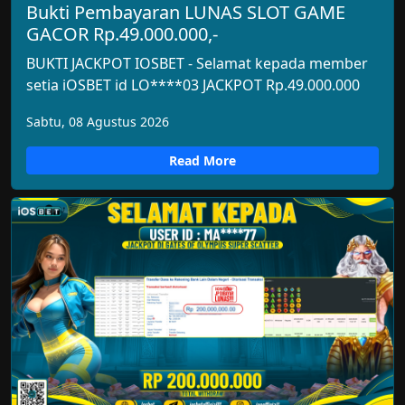
Bukti Pembayaran LUNAS SLOT GAME
GACOR Rp.49.000.000,-
BUKTI JACKPOT IOSBET - Selamat kepada member
setia iOSBET id LO****03 JACKPOT Rp.49.000.000
Sabtu, 08 Agustus 2026
Read More