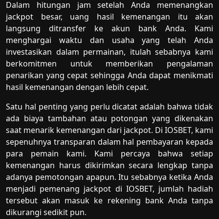
Dalam hitungan jam setelah Anda memenangkan
jackpot besar, uang hasil kemenangan itu akan
langsung ditransfer ke akun bank Anda. Kami
menghargai waktu dan usaha yang telah Anda
investasikan dalam permainan, itulah sebabnya kami
berkomitmen untuk memberikan pengalaman
penarikan yang cepat sehingga Anda dapat menikmati
hasil kemenangan dengan lebih cepat.
Satu hal penting yang perlu dicatat adalah bahwa tidak
ada biaya tambahan atau potongan yang dikenakan
saat menarik kemenangan dari jackpot. Di IOSBET, kami
sepenuhnya transparan dalam hal pembayaran kepada
para pemain kami. Kami percaya bahwa setiap
kemenangan harus dikirimkan secara lengkap tanpa
adanya pemotongan apapun. Itu sebabnya ketika Anda
menjadi pemenang jackpot di IOSBET, jumlah hadiah
tersebut akan masuk ke rekening bank Anda tanpa
dikurangi sedikit pun.