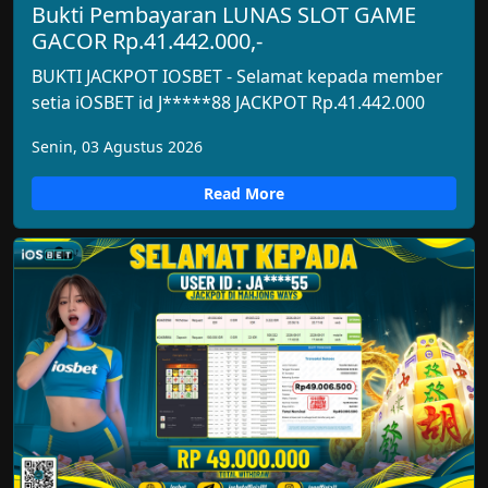
Bukti Pembayaran LUNAS SLOT GAME
GACOR Rp.41.442.000,-
BUKTI JACKPOT IOSBET - Selamat kepada member
setia iOSBET id J*****88 JACKPOT Rp.41.442.000
Senin, 03 Agustus 2026
Read More