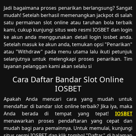
Jadi bagaimana proses penarikan berlangsung? Sangat
mudah! Setelah berhasil memenangkan jackpot di salah
satu permainan slot online atau taruhan bola terbaik
kami, cukup kunjungi situs web resmi IOSBET dan login
ke akun anda menggunakan detail login iosbet anda.
Setelah masuk ke akun anda, temukan opsi "Penarikan"
atau "Withdraw" pada menu utama lalu ikuti petunjuk
selanjutnya untuk melengkapi proses penarikan. Tim
layanan pelanggan kami akan selalu si
Cara Daftar Bandar Slot Online
IOSBET
Apakah Anda mencari cara yang mudah untuk
mendaftar di bandar slot online terbaik? Jika iya, maka
Anda berada di tempat yang tepat!
IOSBET
menawarkan proses pendaftaran yang cepat dan
mudah bagi para pemainnya. Untuk memulai, kunjungi
situs resmi IOSBET dan klik tombol "Daftar" di halaman