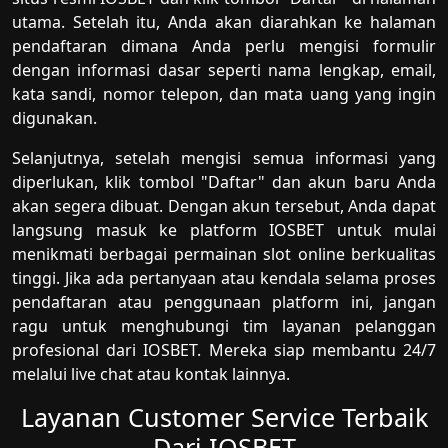
utama. Setelah itu, Anda akan diarahkan ke halaman
pendaftaran dimana Anda perlu mengisi formulir
dengan informasi dasar seperti nama lengkap, email,
kata sandi, nomor telepon, dan mata uang yang ingin
digunakan.
Selanjutnya, setelah mengisi semua informasi yang
diperlukan, klik tombol "Daftar" dan akun baru Anda
akan segera dibuat. Dengan akun tersebut, Anda dapat
langsung masuk ke platform IOSBET untuk mulai
menikmati berbagai permainan slot online berkualitas
tinggi. Jika ada pertanyaan atau kendala selama proses
pendaftaran atau penggunaan platform ini, jangan
ragu untuk menghubungi tim layanan pelanggan
profesional dari IOSBET. Mereka siap membantu 24/7
melalui live chat atau kontak lainnya.
Layanan Customer Service Terbaik
Dari IOSBET