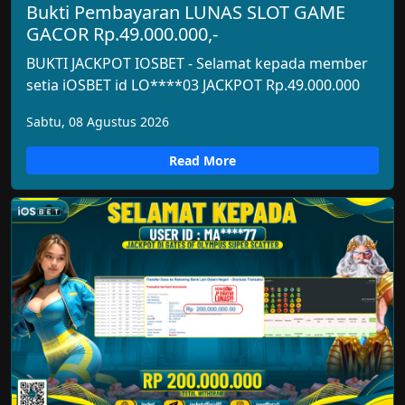
Bukti Pembayaran LUNAS SLOT GAME
GACOR Rp.49.000.000,-
BUKTI JACKPOT IOSBET - Selamat kepada member
setia iOSBET id LO****03 JACKPOT Rp.49.000.000
Sabtu, 08 Agustus 2026
Read More