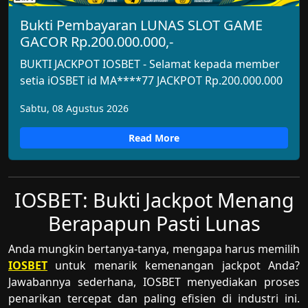
Bukti Pembayaran LUNAS SLOT GAME
GACOR Rp.200.000.000,-
BUKTI JACKPOT IOSBET - Selamat kepada member
setia iOSBET id MA****77 JACKPOT Rp.200.000.000
Sabtu, 08 Agustus 2026
Read More
IOSBET: Bukti Jackpot Menang
Berapapun Pasti Lunas
Anda mungkin bertanya-tanya, mengapa harus memilih
IOSBET
untuk menarik kemenangan jackpot Anda?
Jawabannya sederhana, IOSBET menyediakan proses
penarikan tercepat dan paling efisien di industri ini.