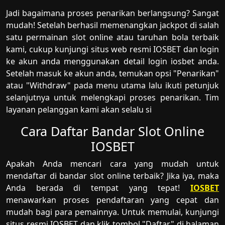
Jadi bagaimana proses penarikan berlangsung? Sangat
mudah! Setelah berhasil memenangkan jackpot di salah
satu permainan slot online atau taruhan bola terbaik
kami, cukup kunjungi situs web resmi IOSBET dan login
ke akun anda menggunakan detail login iosbet anda.
Setelah masuk ke akun anda, temukan opsi "Penarikan"
atau "Withdraw" pada menu utama lalu ikuti petunjuk
selanjutnya untuk melengkapi proses penarikan. Tim
layanan pelanggan kami akan selalu si
Cara Daftar Bandar Slot Online
IOSBET
Apakah Anda mencari cara yang mudah untuk
mendaftar di bandar slot online terbaik? Jika iya, maka
Anda berada di tempat yang tepat!
IOSBET
menawarkan proses pendaftaran yang cepat dan
mudah bagi para pemainnya. Untuk memulai, kunjungi
situs resmi IOSBET dan klik tombol "Daftar" di halaman