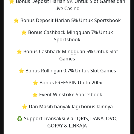
⭐️ Bonus Deposit Harian 5% Untuk Slot Games dan
Live Casino
⭐️ Bonus Deposit Harian 5% Untuk Sportsbook
⭐️ Bonus Cashback Mingguan 7% Untuk
Sportsbook
⭐️ Bonus Cashback Mingguan 5% Untuk Slot
Games
⭐️ Bonus Rollingan 0.7% Untuk Slot Games
⭐️ Bonus FREESPIN Up to 200x
⭐️ Event Winstrike Sportsbook
⭐️ Dan Masih banyak lagi bonus lainnya
♻️ Support Transaksi Via : QRIS, DANA, OVO,
GOPAY & LINKAJA