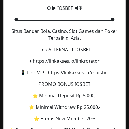
✠ ► IOSBET ◄✠
●▬▬▬▬▬▬▬▬▬▬▬▬▬▬▬▬▬▬▬▬●
Situs Bandar Bola, Casino, Slot Games dan Poker
Terbaik di Asia.
Link ALTERNATIF IOSBET
♦️ https://linkakses.io/linkrotator
📱 Link VIP : https://linkakses.io/csiosbet
PROMO BONUS IOSBET
⭐️ Minimal Deposit Rp 5.000,-
⭐️ Minimal Withdraw Rp 25.000,-
⭐️ Bonus New Member 20%