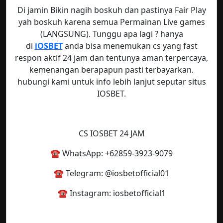
Di jamin Bikin nagih boskuh dan pastinya Fair Play
yah boskuh karena semua Permainan Live games
(LANGSUNG). Tunggu apa lagi ? hanya
di
iOSBET
anda bisa menemukan cs yang fast
respon aktif 24 jam dan tentunya aman terpercaya,
kemenangan berapapun pasti terbayarkan.
hubungi kami untuk info lebih lanjut seputar situs
IOSBET.
CS IOSBET 24 JAM
☎️ WhatsApp: +62859-3923-9079
☎️ Telegram: @iosbetofficial01
☎️ Instagram: iosbetofficial1