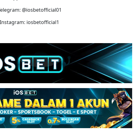
elegram: @iosbetofficial01
Instagram: iosbetofficial1