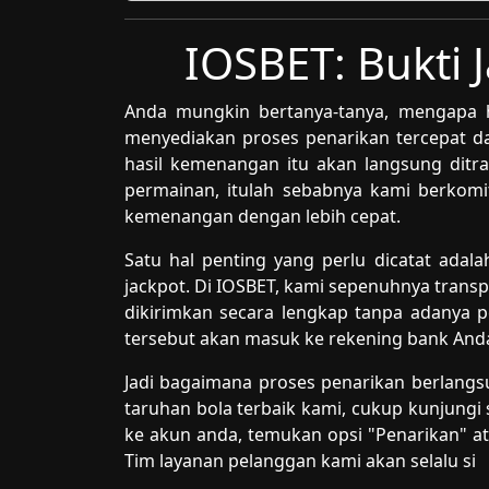
IOSBET: Bukti
Anda mungkin bertanya-tanya, mengapa
menyediakan proses penarikan tercepat dan
hasil kemenangan itu akan langsung ditr
permainan, itulah sebabnya kami berkom
kemenangan dengan lebih cepat.
Satu hal penting yang perlu dicatat ada
jackpot. Di IOSBET, kami sepenuhnya tran
dikirimkan secara lengkap tanpa adanya 
tersebut akan masuk ke rekening bank Anda
Jadi bagaimana proses penarikan berlangs
taruhan bola terbaik kami, cukup kunjungi
ke akun anda, temukan opsi "Penarikan" at
Tim layanan pelanggan kami akan selalu si