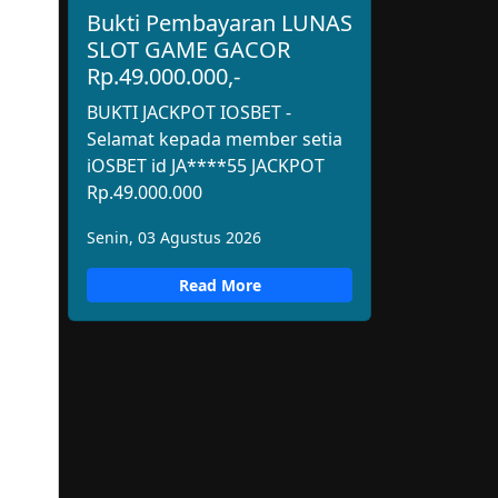
Bukti Pembayaran LUNAS
SLOT GAME GACOR
Rp.49.000.000,-
BUKTI JACKPOT IOSBET -
Selamat kepada member setia
iOSBET id JA****55 JACKPOT
Rp.49.000.000
Senin, 03 Agustus 2026
Read More