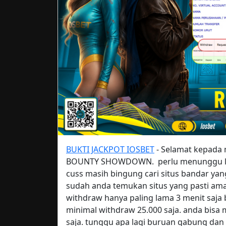
BUKTI JACKPOT IOSBET
- Selamat kepada 
BOUNTY SHOWDOWN. perlu menunggu lama
cuss masih bingung cari situs bandar yan
sudah anda temukan situs yang pasti aman
withdraw hanya paling lama 3 menit saja 
minimal withdraw 25.000 saja. anda bis
saja. tunggu apa lagi buruan gabung dan k