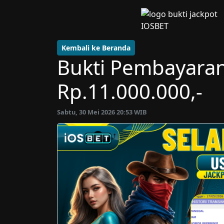
Kembali ke Beranda
Bukti Pembayar
Rp.11.000.000,-
Sabtu, 30 Mei 2026 20:53 WIB