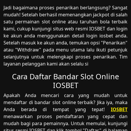
Jadi bagaimana proses penarikan berlangsung? Sangat
mudah! Setelah berhasil memenangkan jackpot di salah
satu permainan slot online atau taruhan bola terbaik
kami, cukup kunjungi situs web resmi IOSBET dan login
ke akun anda menggunakan detail login iosbet anda.
Setelah masuk ke akun anda, temukan opsi "Penarikan"
atau "Withdraw" pada menu utama lalu ikuti petunjuk
selanjutnya untuk melengkapi proses penarikan. Tim
layanan pelanggan kami akan selalu si
Cara Daftar Bandar Slot Online
IOSBET
Apakah Anda mencari cara yang mudah untuk
mendaftar di bandar slot online terbaik? Jika iya, maka
Anda berada di tempat yang tepat!
IOSBET
menawarkan proses pendaftaran yang cepat dan
mudah bagi para pemainnya. Untuk memulai, kunjungi
situs resmi IOSBET dan klik tombol "Daftar" di halaman