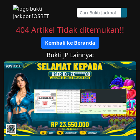
404 Artikel Tidak ditemukan!!
Kembali ke Beranda
Bukti JP Lainnya: