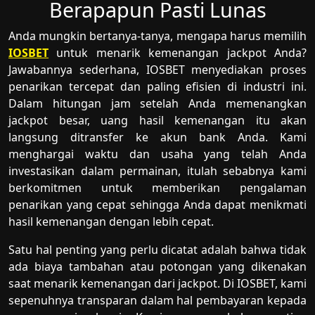
Berapapun Pasti Lunas
Anda mungkin bertanya-tanya, mengapa harus memilih
IOSBET
untuk menarik kemenangan jackpot Anda?
Jawabannya sederhana, IOSBET menyediakan proses
penarikan tercepat dan paling efisien di industri ini.
Dalam hitungan jam setelah Anda memenangkan
jackpot besar, uang hasil kemenangan itu akan
langsung ditransfer ke akun bank Anda. Kami
menghargai waktu dan usaha yang telah Anda
investasikan dalam permainan, itulah sebabnya kami
berkomitmen untuk memberikan pengalaman
penarikan yang cepat sehingga Anda dapat menikmati
hasil kemenangan dengan lebih cepat.
Satu hal penting yang perlu dicatat adalah bahwa tidak
ada biaya tambahan atau potongan yang dikenakan
saat menarik kemenangan dari jackpot. Di IOSBET, kami
sepenuhnya transparan dalam hal pembayaran kepada