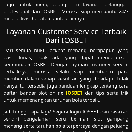
ragu untuk menghubungi tim layanan pelanggan
profesional dari IOSBET. Mereka siap membantu 24/7
melalui live chat atau kontak lainnya.
Layanan Customer Service Terbaik
Dari IOSBET
Dari semua bukti jackpot menang berapapun yang
pasti lunas, tidak ada yang dapat mengalahkan
keunggulan IOSBET. Dengan layanan customer service
terbaiknya, mereka selalu siap membantu para
member dalam setiap kesulitan yang dihadapi. Tidak
hanya itu, tersedia juga panduan lengkap tentang cara
daftar bandar slot online
IOSBET
dan tips serta trik
untuk memenangkan taruhan bola terbaik.
Jadi tunggu apa lagi? Segera login IOSBET dan rasakan
sendiri pengalaman seru bermain slot gampang
menang serta taruhan bola terpercaya dengan peluang