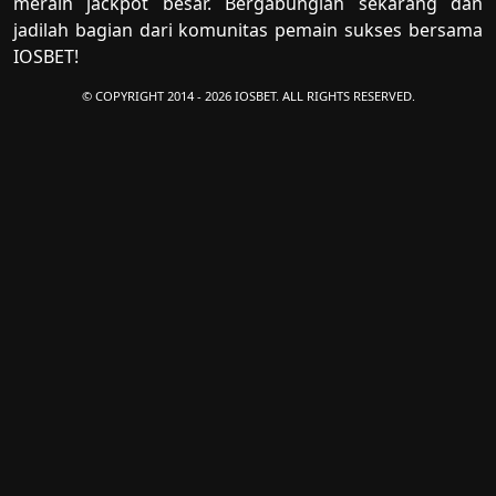
meraih jackpot besar. Bergabunglah sekarang dan
jadilah bagian dari komunitas pemain sukses bersama
IOSBET!
© COPYRIGHT 2014 - 2026 IOSBET. ALL RIGHTS RESERVED.