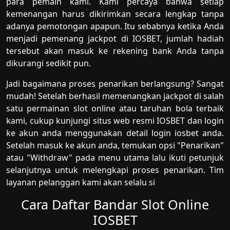
para pemain kami. Kami percaya bahwa setiap
kemenangan harus dikirimkan secara lengkap tanpa
adanya pemotongan apapun. Itu sebabnya ketika Anda
menjadi pemenang jackpot di IOSBET, jumlah hadiah
tersebut akan masuk ke rekening bank Anda tanpa
dikurangi sedikit pun.
Jadi bagaimana proses penarikan berlangsung? Sangat
mudah! Setelah berhasil memenangkan jackpot di salah
satu permainan slot online atau taruhan bola terbaik
kami, cukup kunjungi situs web resmi IOSBET dan login
ke akun anda menggunakan detail login iosbet anda.
Setelah masuk ke akun anda, temukan opsi "Penarikan"
atau "Withdraw" pada menu utama lalu ikuti petunjuk
selanjutnya untuk melengkapi proses penarikan. Tim
layanan pelanggan kami akan selalu si
Cara Daftar Bandar Slot Online
IOSBET