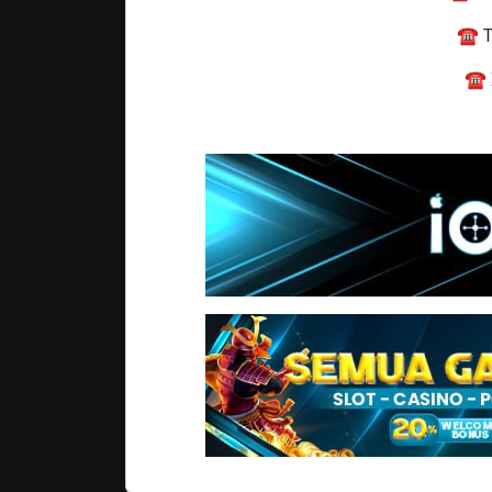
☎️ T
☎️ 