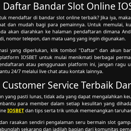
 Daftar Bandar Slot Online I
 mendaftar di bandar slot online terbaik? Jika iya, mak
at dan mudah bagi para pemainnya. Untuk memulai, kunj
Anda akan diarahkan ke halaman pendaftaran dimana And
ndi, nomor telepon, dan mata uang yang ingin digunakan.
rmasi yang diperlukan, klik tombol "Daftar" dan akun b
latform IOSBET untuk mulai menikmati berbagai permainan
endaftaran atau penggunaan platform ini, jangan ragu
tu 24/7 melalui live chat atau kontak lainnya.
 Customer Service Terbaik Dar
n yang pasti lunas, tidak ada yang dapat mengalahkan k
embantu para member dalam setiap kesulitan yang dihadap
line
IOSBET
dan tips serta trik untuk memenangkan taruhan
T dan rasakan sendiri pengalaman seru bermain slot gam
abunglah sekarang dan jadilah bagian dari komunitas pem