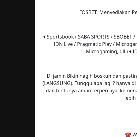
IOSBET Menyediakan Per
♦️ Sportsbook ( SABA SPORTS / SBOBET / 
IDN Live / Pragmatic Play / Microgam
Microgaming, dll ) ♦️
Di jamin Bikin nagih boskuh dan pasti
(LANGSUNG). Tunggu apa lagi ? hanya di
dan tentunya aman terpercaya, kemena
lebih
☎️ W