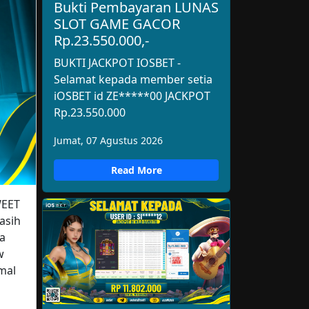
Bukti Pembayaran LUNAS
SLOT GAME GACOR
Rp.23.550.000,-
BUKTI JACKPOT IOSBET -
Selamat kepada member setia
iOSBET id ZE*****00 JACKPOT
Rp.23.550.000
Jumat, 07 Agustus 2026
Read More
WEET
asih
da
w
mal