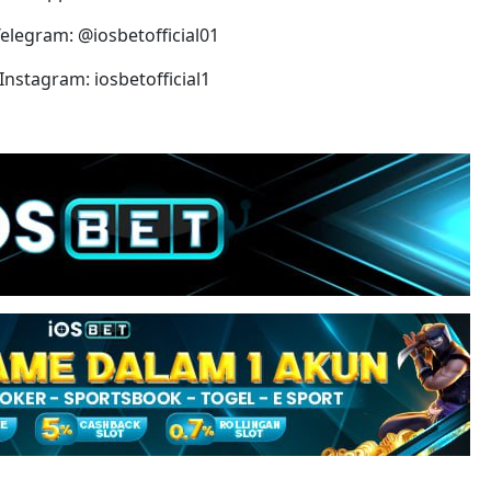
elegram: @iosbetofficial01
Instagram: iosbetofficial1