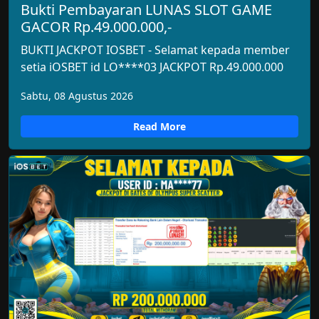
Bukti Pembayaran LUNAS SLOT GAME
GACOR Rp.49.000.000,-
BUKTI JACKPOT IOSBET - Selamat kepada member
setia iOSBET id LO****03 JACKPOT Rp.49.000.000
Sabtu, 08 Agustus 2026
Read More