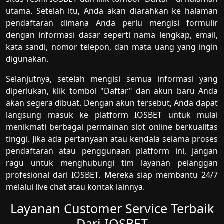
utama. Setelah itu, Anda akan diarahkan ke halaman
pendaftaran dimana Anda perlu mengisi formulir
dengan informasi dasar seperti nama lengkap, email,
kata sandi, nomor telepon, dan mata uang yang ingin
digunakan.
Selanjutnya, setelah mengisi semua informasi yang
diperlukan, klik tombol "Daftar" dan akun baru Anda
akan segera dibuat. Dengan akun tersebut, Anda dapat
langsung masuk ke platform IOSBET untuk mulai
menikmati berbagai permainan slot online berkualitas
tinggi. Jika ada pertanyaan atau kendala selama proses
pendaftaran atau penggunaan platform ini, jangan
ragu untuk menghubungi tim layanan pelanggan
profesional dari IOSBET. Mereka siap membantu 24/7
melalui live chat atau kontak lainnya.
Layanan Customer Service Terbaik
Dari IOSBET