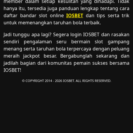
member dalam setiap kesulitan yang dihadapi. Tidak
hanya itu, tersedia juga panduan lengkap tentang cara
daftar bandar slot online
IOSBET
dan tips serta trik
untuk memenangkan taruhan bola terbaik.
Jadi tunggu apa lagi? Segera login IOSBET dan rasakan
sendiri pengalaman seru bermain slot gampang
menang serta taruhan bola terpercaya dengan peluang
meraih jackpot besar. Bergabunglah sekarang dan
jadilah bagian dari komunitas pemain sukses bersama
IOSBET!
© COPYRIGHT 2014 - 2026 IOSBET. ALL RIGHTS RESERVED.