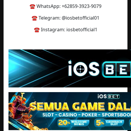
☎️ WhatsApp: +62859-3923-9079
☎️ Telegram: @iosbetofficial01
☎️ Instagram: iosbetofficial1