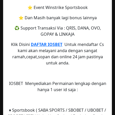
⭐️ Event Winstrike Sportsbook
⭐️ Dan Masih banyak lagi bonus lainnya
♻️ Support Transaksi Via : QRIS, DANA, OVO,
GOPAY & LINKAJA
Klik Disini
DAFTAR IOSBET
Untuk mendaftar Cs
kami akan melayani anda dengan sangat
ramah,cepat,sopan dan online 24 jam pastinya
untuk anda.
IOSBET Menyediakan Permainan lengkap dengan
hanya 1 user id saja :
♦️ Sportsbook ( SABA SPORTS / SBOBET / UBOBET /