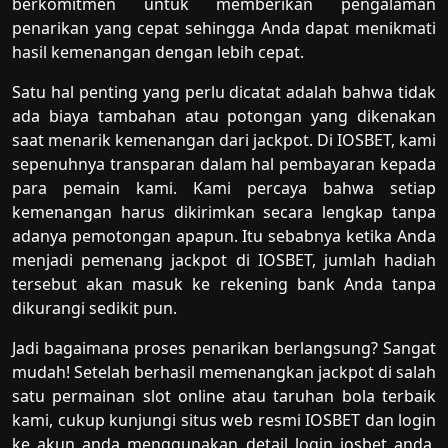
berkomitmen untuk memberikan pengalaman
penarikan yang cepat sehingga Anda dapat menikmati
hasil kemenangan dengan lebih cepat.
Satu hal penting yang perlu dicatat adalah bahwa tidak
ada biaya tambahan atau potongan yang dikenakan
saat menarik kemenangan dari jackpot. Di IOSBET, kami
sepenuhnya transparan dalam hal pembayaran kepada
para pemain kami. Kami percaya bahwa setiap
kemenangan harus dikirimkan secara lengkap tanpa
adanya pemotongan apapun. Itu sebabnya ketika Anda
menjadi pemenang jackpot di IOSBET, jumlah hadiah
tersebut akan masuk ke rekening bank Anda tanpa
dikurangi sedikit pun.
Jadi bagaimana proses penarikan berlangsung? Sangat
mudah! Setelah berhasil memenangkan jackpot di salah
satu permainan slot online atau taruhan bola terbaik
kami, cukup kunjungi situs web resmi IOSBET dan login
ke akun anda menggunakan detail login iosbet anda.