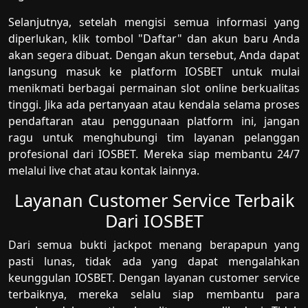
Selanjutnya, setelah mengisi semua informasi yang
diperlukan, klik tombol "Daftar" dan akun baru Anda
akan segera dibuat. Dengan akun tersebut, Anda dapat
langsung masuk ke platform IOSBET untuk mulai
menikmati berbagai permainan slot online berkualitas
tinggi. Jika ada pertanyaan atau kendala selama proses
pendaftaran atau penggunaan platform ini, jangan
ragu untuk menghubungi tim layanan pelanggan
profesional dari IOSBET. Mereka siap membantu 24/7
melalui live chat atau kontak lainnya.
Layanan Customer Service Terbaik
Dari IOSBET
Dari semua bukti jackpot menang berapapun yang
pasti lunas, tidak ada yang dapat mengalahkan
keunggulan IOSBET. Dengan layanan customer service
terbaiknya, mereka selalu siap membantu para