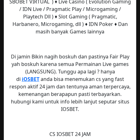
SBOBET VIRTUAL ) ♦️ Live Casino ( Evolution Gaming
/ IDN Live / Pragmatic Play / Microgaming /
Playtech Dll ) ♦️ Slot Gaming ( Pragmatic,
Harbanero, Microgaming, dll ) ♦️ IDN Poker ♦️ Dan
masih banyak Games lainnya
Di jamin Bikin nagih boskuh dan pastinya Fair Play
yah boskuh karena semua Permainan Live games
(LANGSUNG). Tunggu apa lagi ? hanya
di
iOSBET
anda bisa menemukan cs yang fast
respon aktif 24 jam dan tentunya aman terpercaya,
kemenangan berapapun pasti terbayarkan.
hubungi kami untuk info lebih lanjut seputar situs
IOSBET.
CS IOSBET 24 JAM