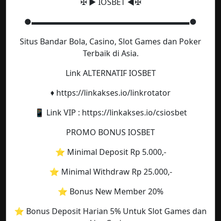
✠ ► IOSBET ◄✠
●▬▬▬▬▬▬▬▬▬▬▬▬▬▬▬▬▬▬▬▬●
Situs Bandar Bola, Casino, Slot Games dan Poker
Terbaik di Asia.
Link ALTERNATIF IOSBET
♦️ https://linkakses.io/linkrotator
📱 Link VIP : https://linkakses.io/csiosbet
PROMO BONUS IOSBET
⭐️ Minimal Deposit Rp 5.000,-
⭐️ Minimal Withdraw Rp 25.000,-
⭐️ Bonus New Member 20%
⭐️ Bonus Deposit Harian 5% Untuk Slot Games dan