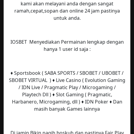
kami akan melayani anda dengan sangat
ramah,cepat,sopan dan online 24 jam pastinya
untuk anda.
IOSBET Menyediakan Permainan lengkap dengan
hanya 1 user id saja :
♦️ Sportsbook ( SABA SPORTS / SBOBET / UBOBET /
SBOBET VIRTUAL ) ♦️ Live Casino ( Evolution Gaming
/ IDN Live / Pragmatic Play / Microgaming /
Playtech Dll ) ♦️ Slot Gaming ( Pragmatic,
Harbanero, Microgaming, dll ) ♦️ IDN Poker ♦️ Dan
masih banyak Games lainnya
Di jamin Bikin nagih boskuh dan pastinya Fair Play