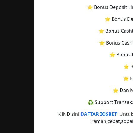
⭐️ Bonus Deposit Ha
⭐️ Bonus De
⭐️ Bonus Cash
⭐️ Bonus Cash
⭐️ Bonus 
⭐️ 
⭐️ E
⭐️ Dan M
♻️ Support Transaks
Klik Disini
DAFTAR IOSBET
Untuk 
ramah,cepat,sopan