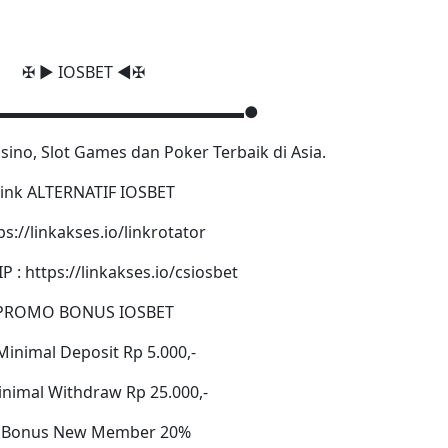
✠ ► IOSBET ◄✠
▬▬▬▬▬▬▬▬▬▬▬▬▬▬▬▬●
asino, Slot Games dan Poker Terbaik di Asia.
Link ALTERNATIF IOSBET
tps://linkakses.io/linkrotator
IP : https://linkakses.io/csiosbet
PROMO BONUS IOSBET
Minimal Deposit Rp 5.000,-
nimal Withdraw Rp 25.000,-
 Bonus New Member 20%