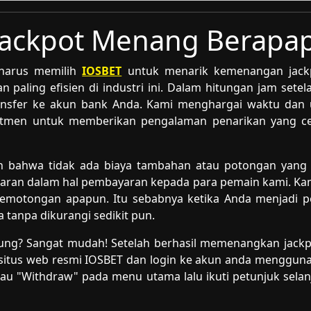
 Jackpot Menang Berapap
 harus memilih
IOSBET
untuk menarik kemenangan jackp
 paling efisien di industri ini. Dalam hitungan jam se
ansfer ke akun bank Anda. Kami menghargai waktu dan 
itmen untuk memberikan pengalaman penarikan yang ce
lah bahwa tidak ada biaya tambahan atau potongan yan
sparan dalam hal pembayaran kepada para pemain kami. K
pemotongan apapun. Itu sebabnya ketika Anda menjadi p
 tanpa dikurangi sedikit pun.
ung? Sangat mudah! Setelah berhasil memenangkan jackpot
 situs web resmi IOSBET dan login ke akun anda menggunak
au "Withdraw" pada menu utama lalu ikuti petunjuk sela