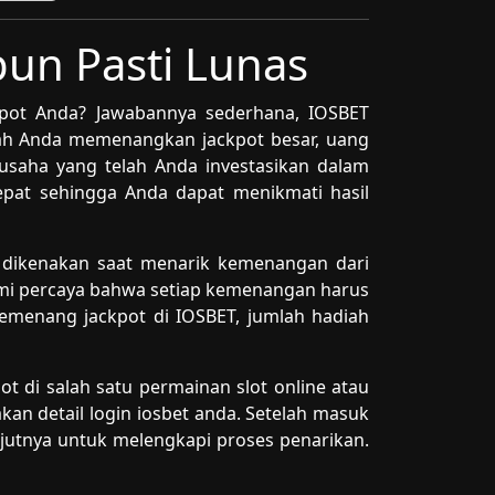
un Pasti Lunas
ot Anda? Jawabannya sederhana, IOSBET
telah Anda memenangkan jackpot besar, uang
usaha yang telah Anda investasikan dalam
pat sehingga Anda dapat menikmati hasil
g dikenakan saat menarik kemenangan dari
ami percaya bahwa setiap kemenangan harus
emenang jackpot di IOSBET, jumlah hadiah
 di salah satu permainan slot online atau
an detail login iosbet anda. Setelah masuk
njutnya untuk melengkapi proses penarikan.