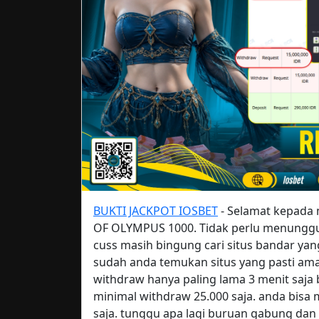
BUKTI JACKPOT IOSBET
- Selamat kepada 
OF OLYMPUS 1000. Tidak perlu menunggu 
cuss masih bingung cari situs bandar yan
sudah anda temukan situs yang pasti aman
withdraw hanya paling lama 3 menit saja 
minimal withdraw 25.000 saja. anda bis
saja. tunggu apa lagi buruan gabung dan k