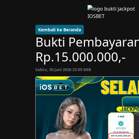
Kembali ke Beranda
Bukti Pembayar
Rp.15.000.000,-
Sabtu, 20 Juni 2026 23:05 WIB