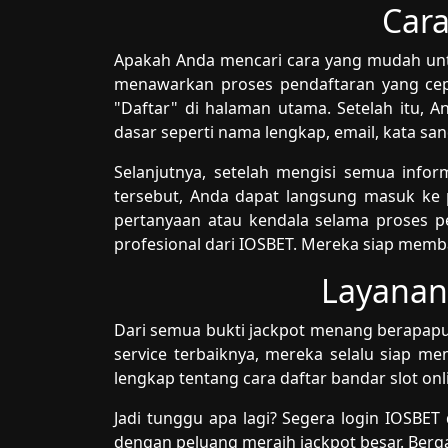
Cara
Apakah Anda mencari cara yang mudah untuk
menawarkan proses pendaftaran yang cep
"Daftar" di halaman utama. Setelah itu, 
dasar seperti nama lengkap, email, kata sa
Selanjutnya, setelah mengisi semua info
tersebut, Anda dapat langsung masuk ke p
pertanyaan atau kendala selama proses p
profesional dari IOSBET. Mereka siap memban
Layanan
Dari semua bukti jackpot menang berapapu
service terbaiknya, mereka selalu siap m
lengkap tentang cara daftar bandar slot on
Jadi tunggu apa lagi? Segera login IOSBE
dengan peluang meraih jackpot besar. Berg