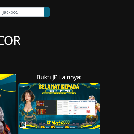
ACOR
Bukti JP Lainnya: