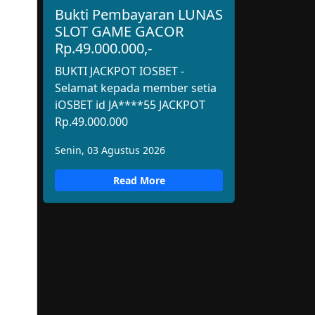
Bukti Pembayaran LUNAS
SLOT GAME GACOR
Rp.49.000.000,-
BUKTI JACKPOT IOSBET -
Selamat kepada member setia
iOSBET id JA****55 JACKPOT
Rp.49.000.000
Senin, 03 Agustus 2026
Read More