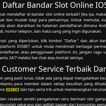
 Daftar Bandar Slot Online I
 mendaftar di bandar slot online terbaik? Jika iya, mak
at dan mudah bagi para pemainnya. Untuk memulai, kunj
Anda akan diarahkan ke halaman pendaftaran dimana And
ndi, nomor telepon, dan mata uang yang ingin digunakan.
rmasi yang diperlukan, klik tombol "Daftar" dan akun b
latform IOSBET untuk mulai menikmati berbagai permainan
endaftaran atau penggunaan platform ini, jangan ragu
tu 24/7 melalui live chat atau kontak lainnya.
 Customer Service Terbaik Dar
n yang pasti lunas, tidak ada yang dapat mengalahkan k
embantu para member dalam setiap kesulitan yang dihadap
line
IOSBET
dan tips serta trik untuk memenangkan taruhan
T dan rasakan sendiri pengalaman seru bermain slot gam
abunglah sekarang dan jadilah bagian dari komunitas pem