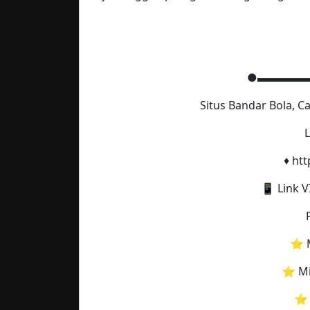
●▬▬▬▬
Situs Bandar Bola, C
♦️ ht
📱 Link V
⭐️ 
⭐️ Mi
⭐️