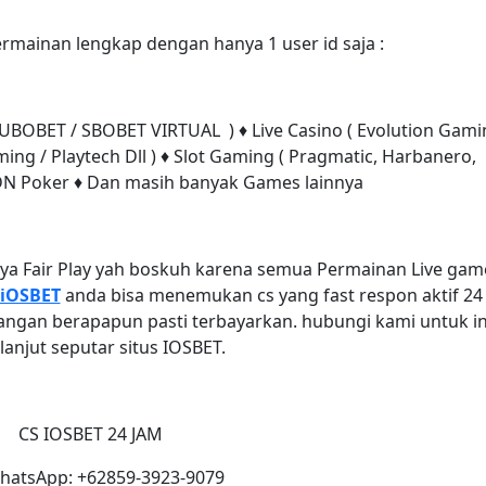
mainan lengkap dengan hanya 1 user id saja :
UBOBET / SBOBET VIRTUAL ) ♦️ Live Casino ( Evolution Gami
ing / Playtech Dll ) ♦️ Slot Gaming ( Pragmatic, Harbanero,
 IDN Poker ♦️ Dan masih banyak Games lainnya
nya Fair Play yah boskuh karena semua Permainan Live gam
iOSBET
anda bisa menemukan cs yang fast respon aktif 24
ngan berapapun pasti terbayarkan. hubungi kami untuk i
 lanjut seputar situs IOSBET.
CS IOSBET 24 JAM
hatsApp: +62859-3923-9079