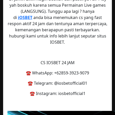
yah boskuh karena semua Permainan Live games
(LANGSUNG). Tunggu apa lagi ? hanya
di
iOSBET
anda bisa menemukan cs yang fast
respon aktif 24 jam dan tentunya aman terpercaya,
kemenangan berapapun pasti terbayarkan.
hubungi kami untuk info lebih lanjut seputar situs
IOSBET.
CS IOSBET 24 JAM
☎️ WhatsApp: +62859-3923-9079
☎️ Telegram: @iosbetofficial01
☎️ Instagram: iosbetofficial1