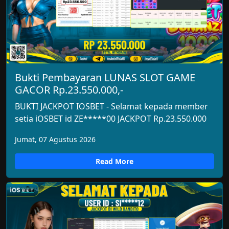
Bukti Pembayaran LUNAS SLOT GAME
GACOR Rp.23.550.000,-
BUKTI JACKPOT IOSBET - Selamat kepada member
setia iOSBET id ZE*****00 JACKPOT Rp.23.550.000
Jumat, 07 Agustus 2026
Read More