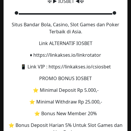
✠ ► IOSBET ◄✠
●▬▬▬▬▬▬▬▬▬▬▬▬▬▬▬▬▬▬▬▬●
Situs Bandar Bola, Casino, Slot Games dan Poker
Terbaik di Asia.
Link ALTERNATIF IOSBET
♦️ https://linkakses.io/linkrotator
📱 Link VIP : https://linkakses.io/csiosbet
PROMO BONUS IOSBET
⭐️ Minimal Deposit Rp 5.000,-
⭐️ Minimal Withdraw Rp 25.000,-
⭐️ Bonus New Member 20%
⭐️ Bonus Deposit Harian 5% Untuk Slot Games dan