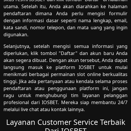
utama. Setelah itu, Anda akan diarahkan ke halaman
pendaftaran dimana Anda perlu mengisi formulir
dengan informasi dasar seperti nama lengkap, email,
kata sandi, nomor telepon, dan mata uang yang ingin
digunakan.
Selanjutnya, setelah mengisi semua informasi yang
diperlukan, klik tombol "Daftar" dan akun baru Anda
akan segera dibuat. Dengan akun tersebut, Anda dapat
langsung masuk ke platform IOSBET untuk mulai
menikmati berbagai permainan slot online berkualitas
tinggi. Jika ada pertanyaan atau kendala selama proses
pendaftaran atau penggunaan platform ini, jangan
ragu untuk menghubungi tim layanan pelanggan
profesional dari IOSBET. Mereka siap membantu 24/7
melalui live chat atau kontak lainnya.
Layanan Customer Service Terbaik
Dari IOSBET