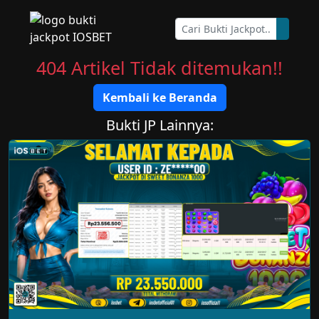
404 Artikel Tidak ditemukan!!
Kembali ke Beranda
Bukti JP Lainnya: