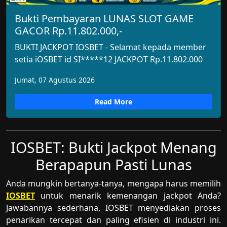
Bukti Pembayaran LUNAS SLOT GAME
GACOR Rp.11.802.000,-
BUKTI JACKPOT IOSBET - Selamat kepada member
setia iOSBET id SI*****12 JACKPOT Rp.11.802.000
Jumat, 07 Agustus 2026
Read More
IOSBET: Bukti Jackpot Menang
Berapapun Pasti Lunas
Anda mungkin bertanya-tanya, mengapa harus memilih
IOSBET
untuk menarik kemenangan jackpot Anda?
Jawabannya sederhana, IOSBET menyediakan proses
penarikan tercepat dan paling efisien di industri ini.