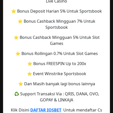
Live Casino
⭐️ Bonus Deposit Harian 5% Untuk Sportsbook
⭐️ Bonus Cashback Mingguan 7% Untuk
Sportsbook
⭐️ Bonus Cashback Mingguan 5% Untuk Slot
Games
⭐️ Bonus Rollingan 0.7% Untuk Slot Games
⭐️ Bonus FREESPIN Up to 200x
⭐️ Event Winstrike Sportsbook
⭐️ Dan Masih banyak lagi bonus lainnya
♻️ Support Transaksi Via : QRIS, DANA, OVO,
GOPAY & LINKAJA
Klik Disini
DAFTAR IOSBET
Untuk mendaftar Cs