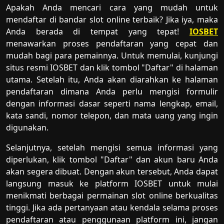
Apakah Anda mencari cara yang mudah untuk
mendaftar di bandar slot online terbaik? Jika iya, maka
Anda berada di tempat yang tepat!
IOSBET
menawarkan proses pendaftaran yang cepat dan
mudah bagi para pemainnya. Untuk memulai, kunjungi
situs resmi IOSBET dan klik tombol "Daftar" di halaman
utama. Setelah itu, Anda akan diarahkan ke halaman
pendaftaran dimana Anda perlu mengisi formulir
dengan informasi dasar seperti nama lengkap, email,
kata sandi, nomor telepon, dan mata uang yang ingin
digunakan.
Selanjutnya, setelah mengisi semua informasi yang
diperlukan, klik tombol "Daftar" dan akun baru Anda
akan segera dibuat. Dengan akun tersebut, Anda dapat
langsung masuk ke platform IOSBET untuk mulai
menikmati berbagai permainan slot online berkualitas
tinggi. Jika ada pertanyaan atau kendala selama proses
pendaftaran atau penggunaan platform ini, jangan