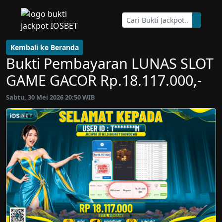
Kembali ke Beranda
Bukti Pembayaran LUNAS SLOT
GAME GACOR Rp.18.117.000,-
Sabtu, 30 Mei 2026 20:50 WIB