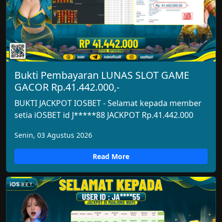
Bukti Pembayaran LUNAS SLOT GAME
GACOR Rp.41.442.000,-
BUKTI JACKPOT IOSBET - Selamat kepada member
setia iOSBET id J*****88 JACKPOT Rp.41.442.000
Senin, 03 Agustus 2026
Read More