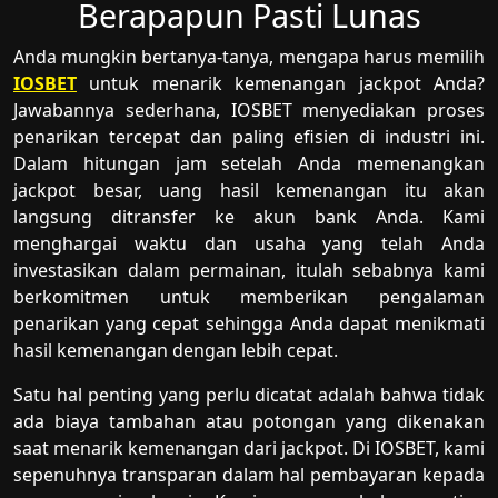
Berapapun Pasti Lunas
Anda mungkin bertanya-tanya, mengapa harus memilih
IOSBET
untuk menarik kemenangan jackpot Anda?
Jawabannya sederhana, IOSBET menyediakan proses
penarikan tercepat dan paling efisien di industri ini.
Dalam hitungan jam setelah Anda memenangkan
jackpot besar, uang hasil kemenangan itu akan
langsung ditransfer ke akun bank Anda. Kami
menghargai waktu dan usaha yang telah Anda
investasikan dalam permainan, itulah sebabnya kami
berkomitmen untuk memberikan pengalaman
penarikan yang cepat sehingga Anda dapat menikmati
hasil kemenangan dengan lebih cepat.
Satu hal penting yang perlu dicatat adalah bahwa tidak
ada biaya tambahan atau potongan yang dikenakan
saat menarik kemenangan dari jackpot. Di IOSBET, kami
sepenuhnya transparan dalam hal pembayaran kepada