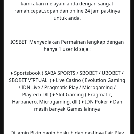
kami akan melayani anda dengan sangat
ramah,cepat,sopan dan online 24 jam pastinya
untuk anda.
IOSBET Menyediakan Permainan lengkap dengan
hanya 1 user id saja :
♦️ Sportsbook ( SABA SPORTS / SBOBET / UBOBET /
SBOBET VIRTUAL ) ♦️ Live Casino ( Evolution Gaming
/ IDN Live / Pragmatic Play / Microgaming /
Playtech Dll ) ♦️ Slot Gaming ( Pragmatic,
Harbanero, Microgaming, dll ) ♦️ IDN Poker ♦️ Dan
masih banyak Games lainnya
Di jamin Bikin nagih boskuh dan pastinya Fair Play