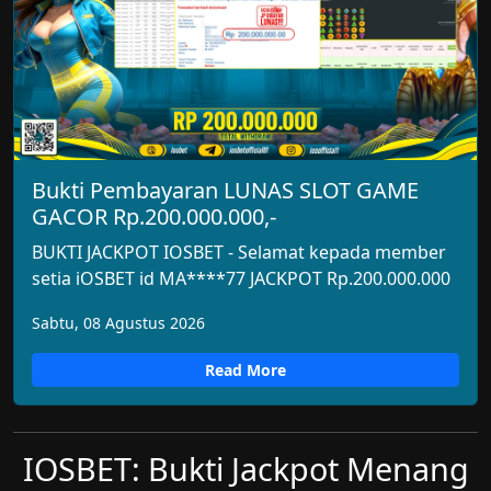
Bukti Pembayaran LUNAS SLOT GAME
GACOR Rp.200.000.000,-
BUKTI JACKPOT IOSBET - Selamat kepada member
setia iOSBET id MA****77 JACKPOT Rp.200.000.000
Sabtu, 08 Agustus 2026
Read More
IOSBET: Bukti Jackpot Menang