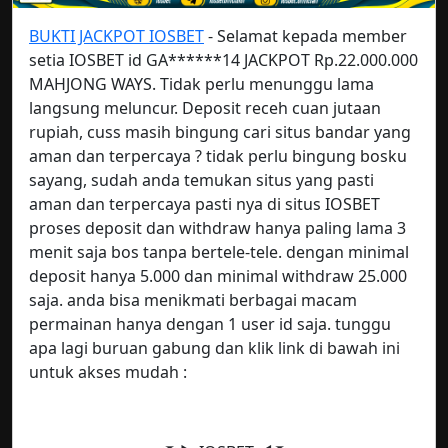
BUKTI JACKPOT IOSBET
- Selamat kepada member
setia IOSBET id GA******14 JACKPOT Rp.22.000.000
MAHJONG WAYS. Tidak perlu menunggu lama
langsung meluncur. Deposit receh cuan jutaan
rupiah, cuss masih bingung cari situs bandar yang
aman dan terpercaya ? tidak perlu bingung bosku
sayang, sudah anda temukan situs yang pasti
aman dan terpercaya pasti nya di situs IOSBET
proses deposit dan withdraw hanya paling lama 3
menit saja bos tanpa bertele-tele. dengan minimal
deposit hanya 5.000 dan minimal withdraw 25.000
saja. anda bisa menikmati berbagai macam
permainan hanya dengan 1 user id saja. tunggu
apa lagi buruan gabung dan klik link di bawah ini
untuk akses mudah :