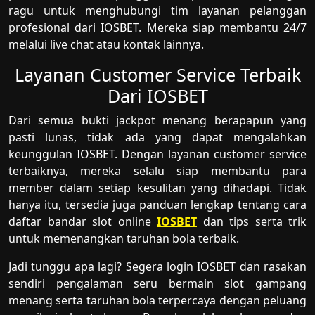
ragu untuk menghubungi tim layanan pelanggan
profesional dari IOSBET. Mereka siap membantu 24/7
melalui live chat atau kontak lainnya.
Layanan Customer Service Terbaik
Dari IOSBET
Dari semua bukti jackpot menang berapapun yang
pasti lunas, tidak ada yang dapat mengalahkan
keunggulan IOSBET. Dengan layanan customer service
terbaiknya, mereka selalu siap membantu para
member dalam setiap kesulitan yang dihadapi. Tidak
hanya itu, tersedia juga panduan lengkap tentang cara
daftar bandar slot online
IOSBET
dan tips serta trik
untuk memenangkan taruhan bola terbaik.
Jadi tunggu apa lagi? Segera login IOSBET dan rasakan
sendiri pengalaman seru bermain slot gampang
menang serta taruhan bola terpercaya dengan peluang