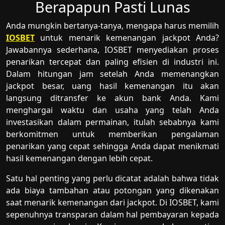
Berapapun Pasti Lunas
Anda mungkin bertanya-tanya, mengapa harus memilih
IOSBET
untuk menarik kemenangan jackpot Anda?
Jawabannya sederhana, IOSBET menyediakan proses
penarikan tercepat dan paling efisien di industri ini.
Dalam hitungan jam setelah Anda memenangkan
jackpot besar, uang hasil kemenangan itu akan
langsung ditransfer ke akun bank Anda. Kami
menghargai waktu dan usaha yang telah Anda
investasikan dalam permainan, itulah sebabnya kami
berkomitmen untuk memberikan pengalaman
penarikan yang cepat sehingga Anda dapat menikmati
hasil kemenangan dengan lebih cepat.
Satu hal penting yang perlu dicatat adalah bahwa tidak
ada biaya tambahan atau potongan yang dikenakan
saat menarik kemenangan dari jackpot. Di IOSBET, kami
sepenuhnya transparan dalam hal pembayaran kepada