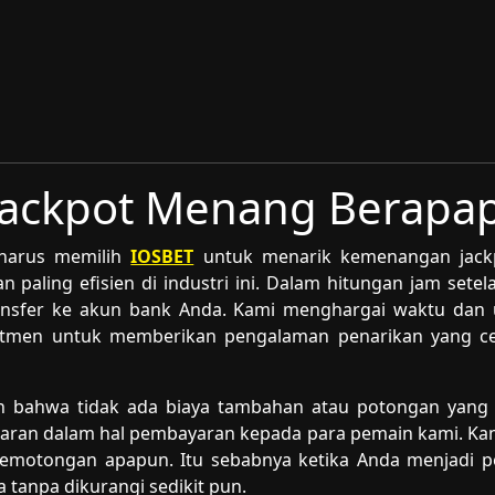
 Jackpot Menang Berapap
 harus memilih
IOSBET
untuk menarik kemenangan jackp
 paling efisien di industri ini. Dalam hitungan jam se
ansfer ke akun bank Anda. Kami menghargai waktu dan 
itmen untuk memberikan pengalaman penarikan yang ce
lah bahwa tidak ada biaya tambahan atau potongan yan
sparan dalam hal pembayaran kepada para pemain kami. K
pemotongan apapun. Itu sebabnya ketika Anda menjadi p
 tanpa dikurangi sedikit pun.