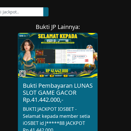
Bukti JP Lainnya:
Bukti Pembayaran LUNAS
SLOT GAME GACOR
Rp.41.442.000,-
BUKTI JACKPOT IOSBET -
Selamat kepada member setia
iOSBET id J*****88 JACKPOT
Rp.41.442.000