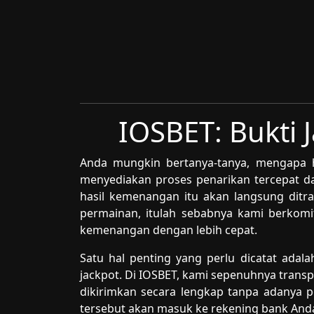
IOSBET: Bukti
Anda mungkin bertanya-tanya, mengapa
menyediakan proses penarikan tercepat dan
hasil kemenangan itu akan langsung ditr
permainan, itulah sebabnya kami berkom
kemenangan dengan lebih cepat.
Satu hal penting yang perlu dicatat ada
jackpot. Di IOSBET, kami sepenuhnya tran
dikirimkan secara lengkap tanpa adanya 
tersebut akan masuk ke rekening bank Anda