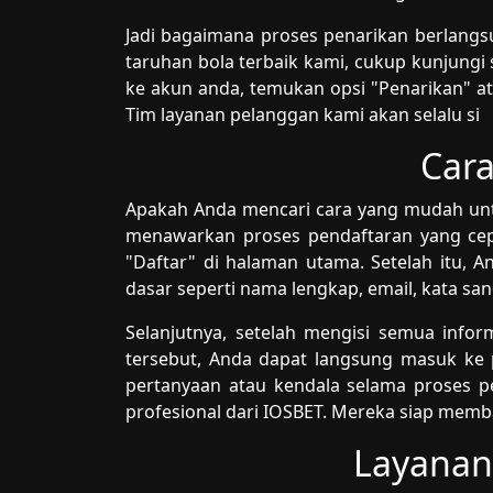
Jadi bagaimana proses penarikan berlangs
taruhan bola terbaik kami, cukup kunjungi
ke akun anda, temukan opsi "Penarikan" at
Tim layanan pelanggan kami akan selalu si
Cara
Apakah Anda mencari cara yang mudah untuk
menawarkan proses pendaftaran yang cep
"Daftar" di halaman utama. Setelah itu, 
dasar seperti nama lengkap, email, kata sa
Selanjutnya, setelah mengisi semua info
tersebut, Anda dapat langsung masuk ke p
pertanyaan atau kendala selama proses p
profesional dari IOSBET. Mereka siap memban
Layanan