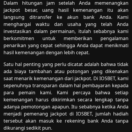
Dalam hitungan jam setelah Anda memenangkan
jackpot besar, uang hasil kemenangan itu akan
langsung ditransfer ke akun bank Anda. Kami
menghargai waktu dan usaha yang telah Anda
investasikan dalam permainan, itulah sebabnya kami
berkomitmen untuk memberikan pengalaman
penarikan yang cepat sehingga Anda dapat menikmati
hasil kemenangan dengan lebih cepat.
Satu hal penting yang perlu dicatat adalah bahwa tidak
ada biaya tambahan atau potongan yang dikenakan
saat menarik kemenangan dari jackpot. Di IOSBET, kami
sepenuhnya transparan dalam hal pembayaran kepada
para pemain kami. Kami percaya bahwa setiap
kemenangan harus dikirimkan secara lengkap tanpa
adanya pemotongan apapun. Itu sebabnya ketika Anda
menjadi pemenang jackpot di IOSBET, jumlah hadiah
tersebut akan masuk ke rekening bank Anda tanpa
dikurangi sedikit pun.