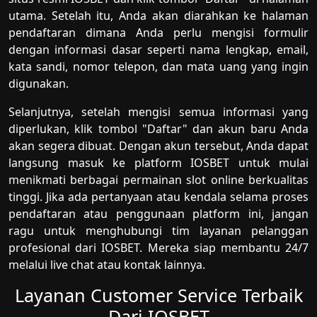
utama. Setelah itu, Anda akan diarahkan ke halaman
pendaftaran dimana Anda perlu mengisi formulir
dengan informasi dasar seperti nama lengkap, email,
kata sandi, nomor telepon, dan mata uang yang ingin
digunakan.
Selanjutnya, setelah mengisi semua informasi yang
diperlukan, klik tombol "Daftar" dan akun baru Anda
akan segera dibuat. Dengan akun tersebut, Anda dapat
langsung masuk ke platform IOSBET untuk mulai
menikmati berbagai permainan slot online berkualitas
tinggi. Jika ada pertanyaan atau kendala selama proses
pendaftaran atau penggunaan platform ini, jangan
ragu untuk menghubungi tim layanan pelanggan
profesional dari IOSBET. Mereka siap membantu 24/7
melalui live chat atau kontak lainnya.
Layanan Customer Service Terbaik
Dari IOSBET