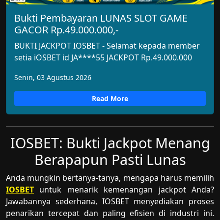
Bukti Pembayaran LUNAS SLOT GAME
GACOR Rp.49.000.000,-
BUKTI JACKPOT IOSBET - Selamat kepada member
setia iOSBET id JA****55 JACKPOT Rp.49.000.000
Senin, 03 Agustus 2026
Read More
IOSBET: Bukti Jackpot Menang
Berapapun Pasti Lunas
Anda mungkin bertanya-tanya, mengapa harus memilih
IOSBET
untuk menarik kemenangan jackpot Anda?
Jawabannya sederhana, IOSBET menyediakan proses
penarikan tercepat dan paling efisien di industri ini.