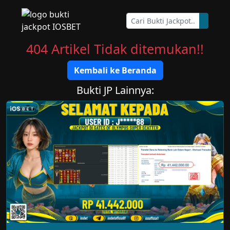
404 Artikel Tidak ditemukan!!
Kembali ke Beranda
Bukti JP Lainnya: