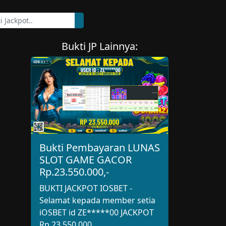
Bukti JP Lainnya:
Bukti Pembayaran LUNAS
SLOT GAME GACOR
Rp.23.550.000,-
BUKTI JACKPOT IOSBET -
Selamat kepada member setia
iOSBET id ZE*****00 JACKPOT
Rp.23.550.000