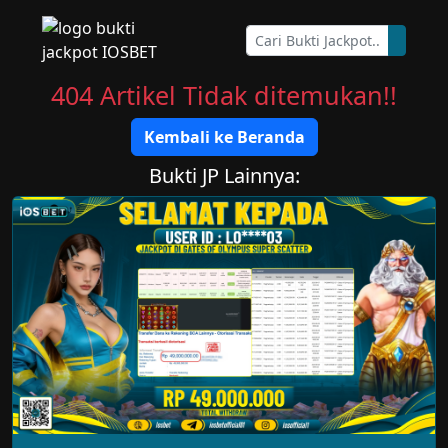
404 Artikel Tidak ditemukan!!
Kembali ke Beranda
Bukti JP Lainnya: