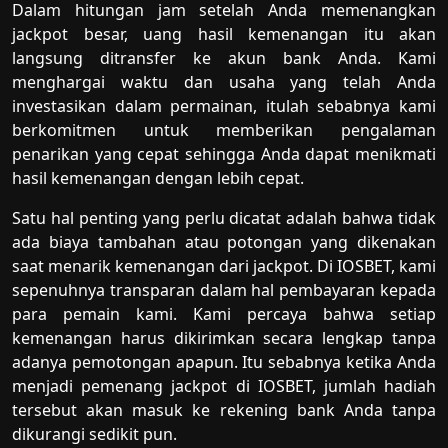
Dalam hitungan jam setelah Anda memenangkan
jackpot besar, uang hasil kemenangan itu akan
langsung ditransfer ke akun bank Anda. Kami
menghargai waktu dan usaha yang telah Anda
investasikan dalam permainan, itulah sebabnya kami
berkomitmen untuk memberikan pengalaman
penarikan yang cepat sehingga Anda dapat menikmati
hasil kemenangan dengan lebih cepat.
Satu hal penting yang perlu dicatat adalah bahwa tidak
ada biaya tambahan atau potongan yang dikenakan
saat menarik kemenangan dari jackpot. Di IOSBET, kami
sepenuhnya transparan dalam hal pembayaran kepada
para pemain kami. Kami percaya bahwa setiap
kemenangan harus dikirimkan secara lengkap tanpa
adanya pemotongan apapun. Itu sebabnya ketika Anda
menjadi pemenang jackpot di IOSBET, jumlah hadiah
tersebut akan masuk ke rekening bank Anda tanpa
dikurangi sedikit pun.