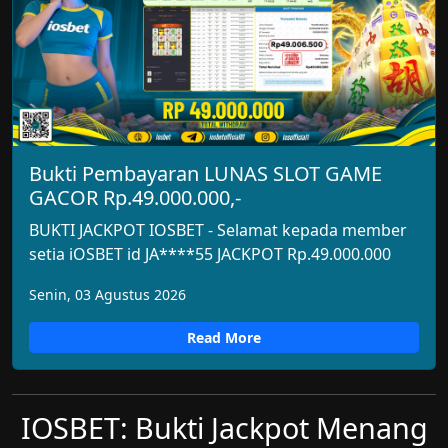
Bukti Pembayaran LUNAS SLOT GAME
GACOR Rp.49.000.000,-
BUKTI JACKPOT IOSBET - Selamat kepada member
setia iOSBET id JA****55 JACKPOT Rp.49.000.000
Senin, 03 Agustus 2026
Read More
IOSBET: Bukti Jackpot Menang