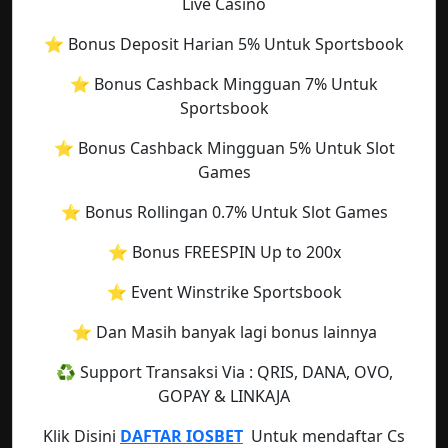
Live Casino
⭐️ Bonus Deposit Harian 5% Untuk Sportsbook
⭐️ Bonus Cashback Mingguan 7% Untuk
Sportsbook
⭐️ Bonus Cashback Mingguan 5% Untuk Slot
Games
⭐️ Bonus Rollingan 0.7% Untuk Slot Games
⭐️ Bonus FREESPIN Up to 200x
⭐️ Event Winstrike Sportsbook
⭐️ Dan Masih banyak lagi bonus lainnya
♻️ Support Transaksi Via : QRIS, DANA, OVO,
GOPAY & LINKAJA
Klik Disini
DAFTAR IOSBET
Untuk mendaftar Cs