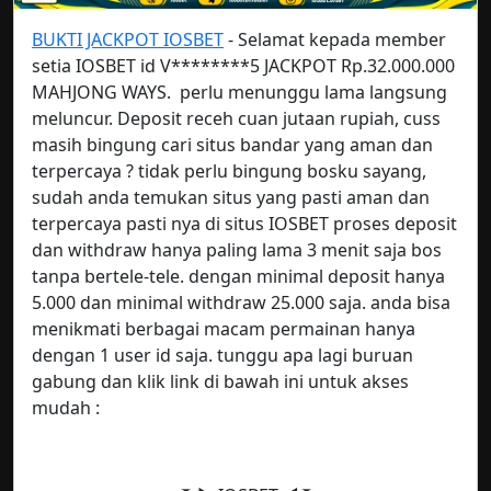
BUKTI JACKPOT IOSBET
- Selamat kepada member
setia IOSBET id V********5 JACKPOT Rp.32.000.000
MAHJONG WAYS. perlu menunggu lama langsung
meluncur. Deposit receh cuan jutaan rupiah, cuss
masih bingung cari situs bandar yang aman dan
terpercaya ? tidak perlu bingung bosku sayang,
sudah anda temukan situs yang pasti aman dan
terpercaya pasti nya di situs IOSBET proses deposit
dan withdraw hanya paling lama 3 menit saja bos
tanpa bertele-tele. dengan minimal deposit hanya
5.000 dan minimal withdraw 25.000 saja. anda bisa
menikmati berbagai macam permainan hanya
dengan 1 user id saja. tunggu apa lagi buruan
gabung dan klik link di bawah ini untuk akses
mudah :