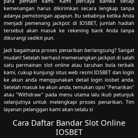
para pemain kami. Kami percaya bahwa setiap
kemenangan harus dikirimkan secara lengkap tanpa
adanya pemotongan apapun. Itu sebabnya ketika Anda
menjadi pemenang jackpot di IOSBET, jumlah hadiah
tersebut akan masuk ke rekening bank Anda tanpa
dikurangi sedikit pun.
Jadi bagaimana proses penarikan berlangsung? Sangat
mudah! Setelah berhasil memenangkan jackpot di salah
satu permainan slot online atau taruhan bola terbaik
kami, cukup kunjungi situs web resmi IOSBET dan login
ke akun anda menggunakan detail login iosbet anda.
Setelah masuk ke akun anda, temukan opsi "Penarikan"
atau "Withdraw" pada menu utama lalu ikuti petunjuk
selanjutnya untuk melengkapi proses penarikan. Tim
layanan pelanggan kami akan selalu si
Cara Daftar Bandar Slot Online
IOSBET