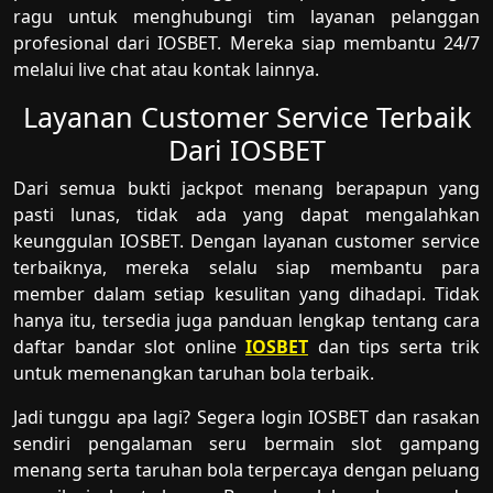
ragu untuk menghubungi tim layanan pelanggan
profesional dari IOSBET. Mereka siap membantu 24/7
melalui live chat atau kontak lainnya.
Layanan Customer Service Terbaik
Dari IOSBET
Dari semua bukti jackpot menang berapapun yang
pasti lunas, tidak ada yang dapat mengalahkan
keunggulan IOSBET. Dengan layanan customer service
terbaiknya, mereka selalu siap membantu para
member dalam setiap kesulitan yang dihadapi. Tidak
hanya itu, tersedia juga panduan lengkap tentang cara
daftar bandar slot online
IOSBET
dan tips serta trik
untuk memenangkan taruhan bola terbaik.
Jadi tunggu apa lagi? Segera login IOSBET dan rasakan
sendiri pengalaman seru bermain slot gampang
menang serta taruhan bola terpercaya dengan peluang