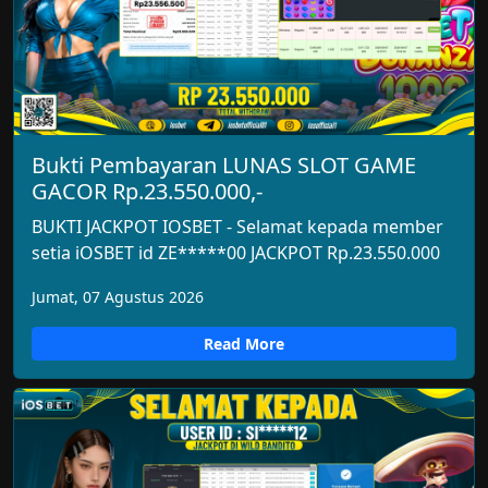
Bukti Pembayaran LUNAS SLOT GAME
GACOR Rp.23.550.000,-
BUKTI JACKPOT IOSBET - Selamat kepada member
setia iOSBET id ZE*****00 JACKPOT Rp.23.550.000
Jumat, 07 Agustus 2026
Read More