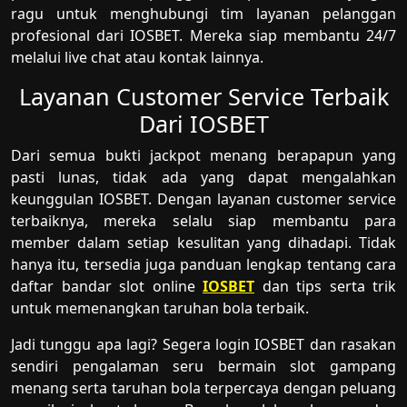
ragu untuk menghubungi tim layanan pelanggan
profesional dari IOSBET. Mereka siap membantu 24/7
melalui live chat atau kontak lainnya.
Layanan Customer Service Terbaik
Dari IOSBET
Dari semua bukti jackpot menang berapapun yang
pasti lunas, tidak ada yang dapat mengalahkan
keunggulan IOSBET. Dengan layanan customer service
terbaiknya, mereka selalu siap membantu para
member dalam setiap kesulitan yang dihadapi. Tidak
hanya itu, tersedia juga panduan lengkap tentang cara
daftar bandar slot online
IOSBET
dan tips serta trik
untuk memenangkan taruhan bola terbaik.
Jadi tunggu apa lagi? Segera login IOSBET dan rasakan
sendiri pengalaman seru bermain slot gampang
menang serta taruhan bola terpercaya dengan peluang