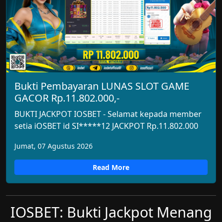
Bukti Pembayaran LUNAS SLOT GAME
GACOR Rp.11.802.000,-
BUKTI JACKPOT IOSBET - Selamat kepada member
setia iOSBET id SI*****12 JACKPOT Rp.11.802.000
Jumat, 07 Agustus 2026
Read More
IOSBET: Bukti Jackpot Menang