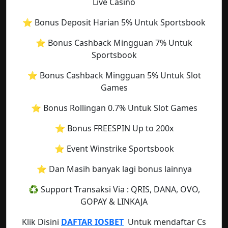
Live Casino
⭐️ Bonus Deposit Harian 5% Untuk Sportsbook
⭐️ Bonus Cashback Mingguan 7% Untuk
Sportsbook
⭐️ Bonus Cashback Mingguan 5% Untuk Slot
Games
⭐️ Bonus Rollingan 0.7% Untuk Slot Games
⭐️ Bonus FREESPIN Up to 200x
⭐️ Event Winstrike Sportsbook
⭐️ Dan Masih banyak lagi bonus lainnya
♻️ Support Transaksi Via : QRIS, DANA, OVO,
GOPAY & LINKAJA
Klik Disini
DAFTAR IOSBET
Untuk mendaftar Cs