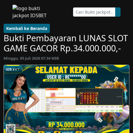
Kembali ke Beranda
Bukti Pembayaran LUNAS SLOT
GAME GACOR Rp.34.000.000,-
Minggu, 05 Juli 2026 07:34 WIB