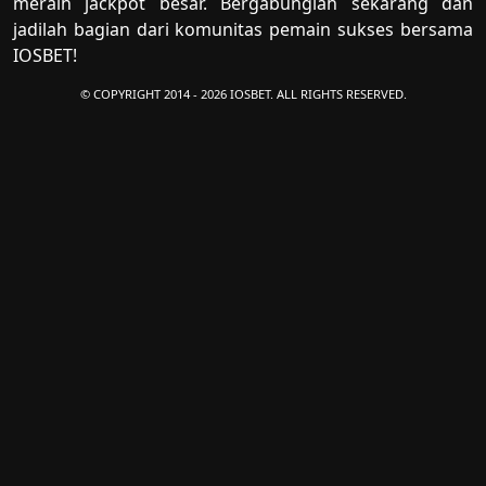
meraih jackpot besar. Bergabunglah sekarang dan
jadilah bagian dari komunitas pemain sukses bersama
IOSBET!
© COPYRIGHT 2014 - 2026 IOSBET. ALL RIGHTS RESERVED.