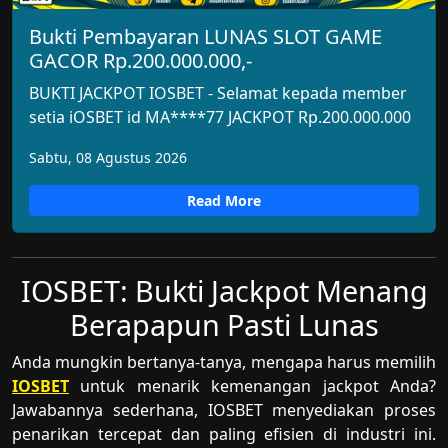
Bukti Pembayaran LUNAS SLOT GAME
GACOR Rp.200.000.000,-
BUKTI JACKPOT IOSBET - Selamat kepada member
setia iOSBET id MA****77 JACKPOT Rp.200.000.000
Sabtu, 08 Agustus 2026
Read More
IOSBET: Bukti Jackpot Menang
Berapapun Pasti Lunas
Anda mungkin bertanya-tanya, mengapa harus memilih
IOSBET
untuk menarik kemenangan jackpot Anda?
Jawabannya sederhana, IOSBET menyediakan proses
penarikan tercepat dan paling efisien di industri ini.