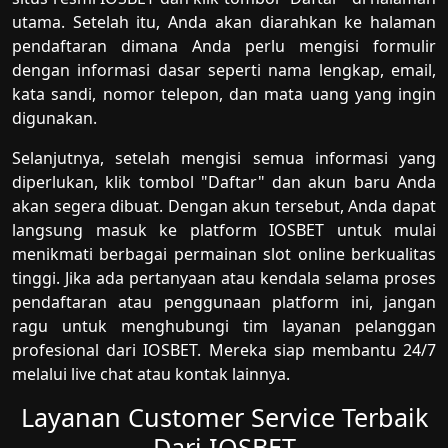
utama. Setelah itu, Anda akan diarahkan ke halaman
pendaftaran dimana Anda perlu mengisi formulir
dengan informasi dasar seperti nama lengkap, email,
kata sandi, nomor telepon, dan mata uang yang ingin
digunakan.
Selanjutnya, setelah mengisi semua informasi yang
diperlukan, klik tombol "Daftar" dan akun baru Anda
akan segera dibuat. Dengan akun tersebut, Anda dapat
langsung masuk ke platform IOSBET untuk mulai
menikmati berbagai permainan slot online berkualitas
tinggi. Jika ada pertanyaan atau kendala selama proses
pendaftaran atau penggunaan platform ini, jangan
ragu untuk menghubungi tim layanan pelanggan
profesional dari IOSBET. Mereka siap membantu 24/7
melalui live chat atau kontak lainnya.
Layanan Customer Service Terbaik
Dari IOSBET