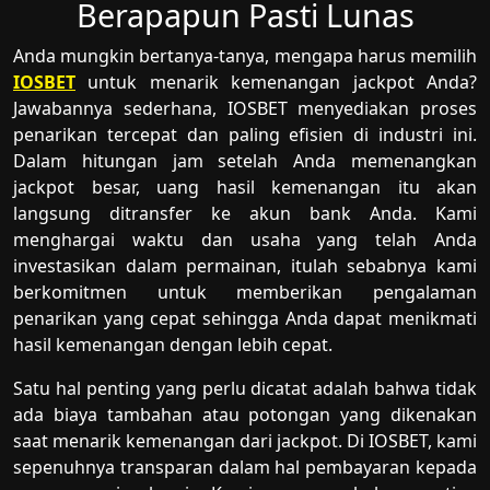
Berapapun Pasti Lunas
Anda mungkin bertanya-tanya, mengapa harus memilih
IOSBET
untuk menarik kemenangan jackpot Anda?
Jawabannya sederhana, IOSBET menyediakan proses
penarikan tercepat dan paling efisien di industri ini.
Dalam hitungan jam setelah Anda memenangkan
jackpot besar, uang hasil kemenangan itu akan
langsung ditransfer ke akun bank Anda. Kami
menghargai waktu dan usaha yang telah Anda
investasikan dalam permainan, itulah sebabnya kami
berkomitmen untuk memberikan pengalaman
penarikan yang cepat sehingga Anda dapat menikmati
hasil kemenangan dengan lebih cepat.
Satu hal penting yang perlu dicatat adalah bahwa tidak
ada biaya tambahan atau potongan yang dikenakan
saat menarik kemenangan dari jackpot. Di IOSBET, kami
sepenuhnya transparan dalam hal pembayaran kepada