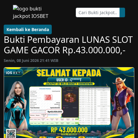
Kembali ke Beranda
Bukti Pembayaran LUNAS SLOT
GAME GACOR Rp.43.000.000,-
Senin, 08 Juni 2026 21:41 WIB