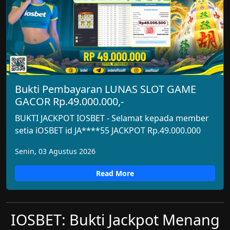
Bukti Pembayaran LUNAS SLOT GAME
GACOR Rp.49.000.000,-
BUKTI JACKPOT IOSBET - Selamat kepada member
setia iOSBET id JA****55 JACKPOT Rp.49.000.000
Senin, 03 Agustus 2026
Read More
IOSBET: Bukti Jackpot Menang