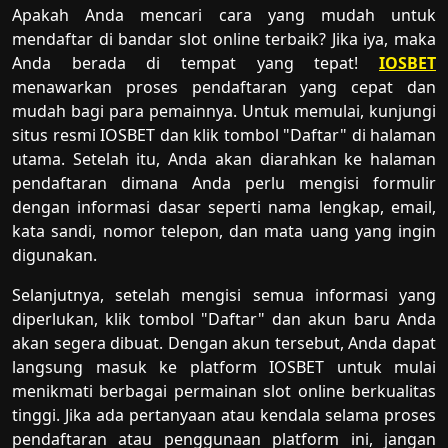
Apakah Anda mencari cara yang mudah untuk
mendaftar di bandar slot online terbaik? Jika iya, maka
Anda berada di tempat yang tepat!
IOSBET
menawarkan proses pendaftaran yang cepat dan
mudah bagi para pemainnya. Untuk memulai, kunjungi
situs resmi IOSBET dan klik tombol "Daftar" di halaman
utama. Setelah itu, Anda akan diarahkan ke halaman
pendaftaran dimana Anda perlu mengisi formulir
dengan informasi dasar seperti nama lengkap, email,
kata sandi, nomor telepon, dan mata uang yang ingin
digunakan.
Selanjutnya, setelah mengisi semua informasi yang
diperlukan, klik tombol "Daftar" dan akun baru Anda
akan segera dibuat. Dengan akun tersebut, Anda dapat
langsung masuk ke platform IOSBET untuk mulai
menikmati berbagai permainan slot online berkualitas
tinggi. Jika ada pertanyaan atau kendala selama proses
pendaftaran atau penggunaan platform ini, jangan