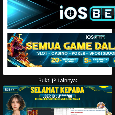
Bukti JP Lainnya: