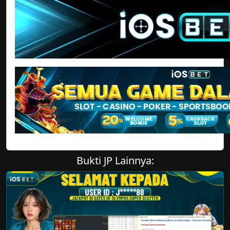
Bukti JP Lainnya: