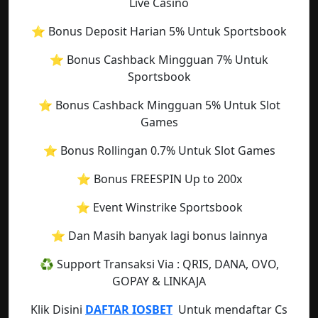
Live Casino
⭐️ Bonus Deposit Harian 5% Untuk Sportsbook
⭐️ Bonus Cashback Mingguan 7% Untuk
Sportsbook
⭐️ Bonus Cashback Mingguan 5% Untuk Slot
Games
⭐️ Bonus Rollingan 0.7% Untuk Slot Games
⭐️ Bonus FREESPIN Up to 200x
⭐️ Event Winstrike Sportsbook
⭐️ Dan Masih banyak lagi bonus lainnya
♻️ Support Transaksi Via : QRIS, DANA, OVO,
GOPAY & LINKAJA
Klik Disini
DAFTAR IOSBET
Untuk mendaftar Cs