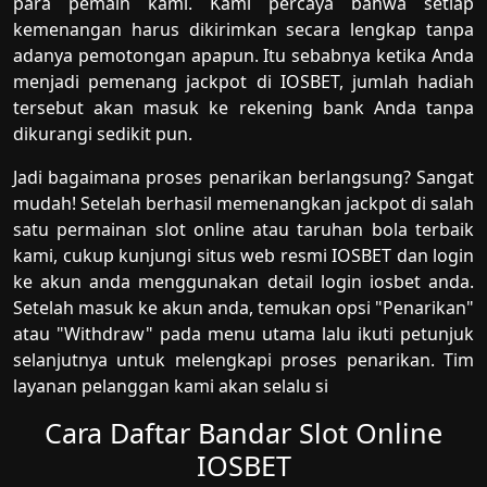
para pemain kami. Kami percaya bahwa setiap
kemenangan harus dikirimkan secara lengkap tanpa
adanya pemotongan apapun. Itu sebabnya ketika Anda
menjadi pemenang jackpot di IOSBET, jumlah hadiah
tersebut akan masuk ke rekening bank Anda tanpa
dikurangi sedikit pun.
Jadi bagaimana proses penarikan berlangsung? Sangat
mudah! Setelah berhasil memenangkan jackpot di salah
satu permainan slot online atau taruhan bola terbaik
kami, cukup kunjungi situs web resmi IOSBET dan login
ke akun anda menggunakan detail login iosbet anda.
Setelah masuk ke akun anda, temukan opsi "Penarikan"
atau "Withdraw" pada menu utama lalu ikuti petunjuk
selanjutnya untuk melengkapi proses penarikan. Tim
layanan pelanggan kami akan selalu si
Cara Daftar Bandar Slot Online
IOSBET