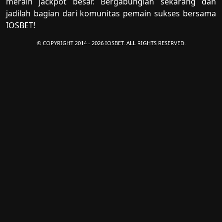
meraih jackpot besar. Bergabunglah sekarang dan
jadilah bagian dari komunitas pemain sukses bersama
IOSBET!
© COPYRIGHT 2014 - 2026 IOSBET. ALL RIGHTS RESERVED.