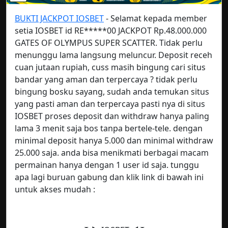
BUKTI JACKPOT IOSBET
- Selamat kepada member
setia IOSBET id RE*****00 JACKPOT Rp.48.000.000
GATES OF OLYMPUS SUPER SCATTER. Tidak perlu
menunggu lama langsung meluncur. Deposit receh
cuan jutaan rupiah, cuss masih bingung cari situs
bandar yang aman dan terpercaya ? tidak perlu
bingung bosku sayang, sudah anda temukan situs
yang pasti aman dan terpercaya pasti nya di situs
IOSBET proses deposit dan withdraw hanya paling
lama 3 menit saja bos tanpa bertele-tele. dengan
minimal deposit hanya 5.000 dan minimal withdraw
25.000 saja. anda bisa menikmati berbagai macam
permainan hanya dengan 1 user id saja. tunggu
apa lagi buruan gabung dan klik link di bawah ini
untuk akses mudah :