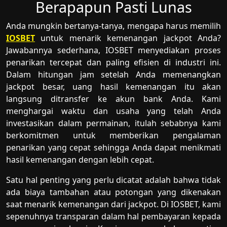
Berapapun Pasti Lunas
Anda mungkin bertanya-tanya, mengapa harus memilih
IOSBET
untuk menarik kemenangan jackpot Anda?
Jawabannya sederhana, IOSBET menyediakan proses
penarikan tercepat dan paling efisien di industri ini.
Dalam hitungan jam setelah Anda memenangkan
jackpot besar, uang hasil kemenangan itu akan
langsung ditransfer ke akun bank Anda. Kami
menghargai waktu dan usaha yang telah Anda
investasikan dalam permainan, itulah sebabnya kami
berkomitmen untuk memberikan pengalaman
penarikan yang cepat sehingga Anda dapat menikmati
hasil kemenangan dengan lebih cepat.
Satu hal penting yang perlu dicatat adalah bahwa tidak
ada biaya tambahan atau potongan yang dikenakan
saat menarik kemenangan dari jackpot. Di IOSBET, kami
sepenuhnya transparan dalam hal pembayaran kepada