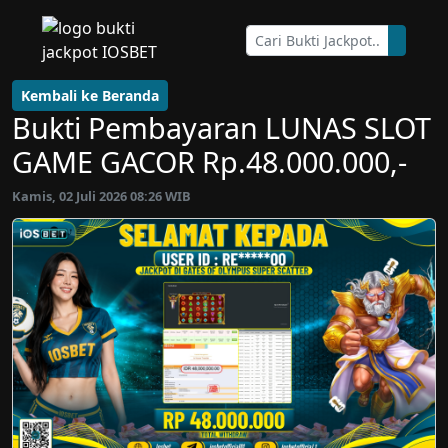
Kembali ke Beranda
Bukti Pembayaran LUNAS SLOT
GAME GACOR Rp.48.000.000,-
Kamis, 02 Juli 2026 08:26 WIB