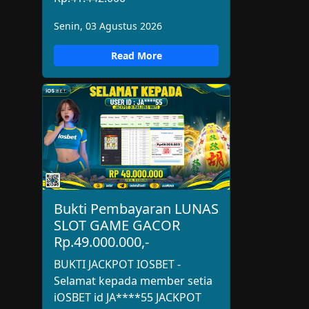
Senin, 03 Agustus 2026
Read More
Bukti Pembayaran LUNAS
SLOT GAME GACOR
Rp.49.000.000,-
BUKTI JACKPOT IOSBET -
Selamat kepada member setia
iOSBET id JA****55 JACKPOT