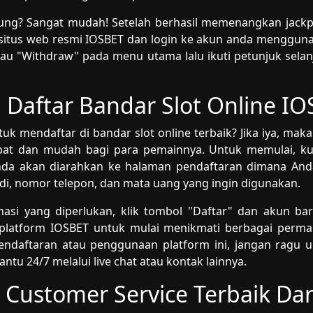
ung? Sangat mudah! Setelah berhasil memenangkan jackpot
 situs web resmi IOSBET dan login ke akun anda menggunak
au "Withdraw" pada menu utama lalu ikuti petunjuk sela
 Daftar Bandar Slot Online I
 mendaftar di bandar slot online terbaik? Jika iya, mak
at dan mudah bagi para pemainnya. Untuk memulai, kunj
Anda akan diarahkan ke halaman pendaftaran dimana And
ndi, nomor telepon, dan mata uang yang ingin digunakan.
rmasi yang diperlukan, klik tombol "Daftar" dan akun b
latform IOSBET untuk mulai menikmati berbagai permainan
endaftaran atau penggunaan platform ini, jangan ragu
tu 24/7 melalui live chat atau kontak lainnya.
 Customer Service Terbaik Dar