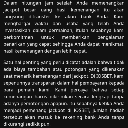
Dalam hitungan jam setelah Anda memenangkan
jackpot besar, uang hasil kemenangan itu akan
langsung ditransfer ke akun bank Anda. Kami
menghargai waktu dan usaha yang telah Anda
investasikan dalam permainan, itulah sebabnya kami
berkomitmen untuk memberikan pengalaman
penarikan yang cepat sehingga Anda dapat menikmati
hasil kemenangan dengan lebih cepat.
Satu hal penting yang perlu dicatat adalah bahwa tidak
ada biaya tambahan atau potongan yang dikenakan
saat menarik kemenangan dari jackpot. Di IOSBET, kami
sepenuhnya transparan dalam hal pembayaran kepada
para pemain kami. Kami percaya bahwa setiap
kemenangan harus dikirimkan secara lengkap tanpa
adanya pemotongan apapun. Itu sebabnya ketika Anda
menjadi pemenang jackpot di IOSBET, jumlah hadiah
tersebut akan masuk ke rekening bank Anda tanpa
dikurangi sedikit pun.