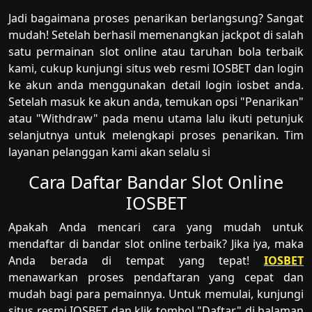
Jadi bagaimana proses penarikan berlangsung? Sangat
mudah! Setelah berhasil memenangkan jackpot di salah
satu permainan slot online atau taruhan bola terbaik
kami, cukup kunjungi situs web resmi IOSBET dan login
ke akun anda menggunakan detail login iosbet anda.
Setelah masuk ke akun anda, temukan opsi "Penarikan"
atau "Withdraw" pada menu utama lalu ikuti petunjuk
selanjutnya untuk melengkapi proses penarikan. Tim
layanan pelanggan kami akan selalu si
Cara Daftar Bandar Slot Online
IOSBET
Apakah Anda mencari cara yang mudah untuk
mendaftar di bandar slot online terbaik? Jika iya, maka
Anda berada di tempat yang tepat!
IOSBET
menawarkan proses pendaftaran yang cepat dan
mudah bagi para pemainnya. Untuk memulai, kunjungi
situs resmi IOSBET dan klik tombol "Daftar" di halaman