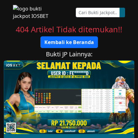
404 Artikel Tidak ditemukan!!
Kembali ke Beranda
Bukti JP Lainnya: