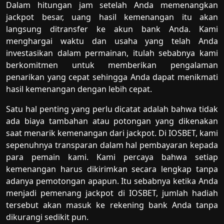
Dalam hitungan jam setelah Anda memenangkan
jackpot besar, uang hasil kemenangan itu akan
langsung ditransfer ke akun bank Anda. Kami
menghargai waktu dan usaha yang telah Anda
investasikan dalam permainan, itulah sebabnya kami
berkomitmen untuk memberikan pengalaman
penarikan yang cepat sehingga Anda dapat menikmati
hasil kemenangan dengan lebih cepat.
Satu hal penting yang perlu dicatat adalah bahwa tidak
ada biaya tambahan atau potongan yang dikenakan
saat menarik kemenangan dari jackpot. Di IOSBET, kami
sepenuhnya transparan dalam hal pembayaran kepada
para pemain kami. Kami percaya bahwa setiap
kemenangan harus dikirimkan secara lengkap tanpa
adanya pemotongan apapun. Itu sebabnya ketika Anda
menjadi pemenang jackpot di IOSBET, jumlah hadiah
tersebut akan masuk ke rekening bank Anda tanpa
dikurangi sedikit pun.