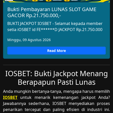
Bukti Pembayaran LUNAS SLOT GAME
GACOR Rp.21.750.000,-
BUKTI JACKPOT IOSBET - Selamat kepada member
setia iOSBET id FE******D JACKPOT Rp.21.750.000
Minggu, 09 Agustus 2026
Read More
IOSBET: Bukti Jackpot Menang
Berapapun Pasti Lunas
Anda mungkin bertanya-tanya, mengapa harus memilih
IOSBET
untuk menarik kemenangan jackpot Anda?
Jawabannya sederhana, IOSBET menyediakan proses
penarikan tercepat dan paling efisien di industri ini.