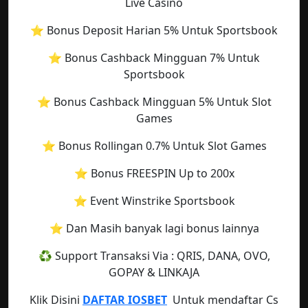
Live Casino
⭐️ Bonus Deposit Harian 5% Untuk Sportsbook
⭐️ Bonus Cashback Mingguan 7% Untuk
Sportsbook
⭐️ Bonus Cashback Mingguan 5% Untuk Slot
Games
⭐️ Bonus Rollingan 0.7% Untuk Slot Games
⭐️ Bonus FREESPIN Up to 200x
⭐️ Event Winstrike Sportsbook
⭐️ Dan Masih banyak lagi bonus lainnya
♻️ Support Transaksi Via : QRIS, DANA, OVO,
GOPAY & LINKAJA
Klik Disini
DAFTAR IOSBET
Untuk mendaftar Cs