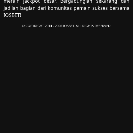
meraih jackpot besar. Bergabunglah sekarang dan
jadilah bagian dari komunitas pemain sukses bersama
IOSBET!
© COPYRIGHT 2014 - 2026 IOSBET. ALL RIGHTS RESERVED.